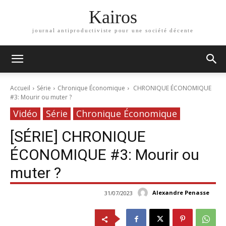
Kairos
journal antiproductiviste pour une société décente
Accueil
Série
Chronique Économique
CHRONIQUE ÉCONOMIQUE
#3: Mourir ou muter ?
Vidéo
Série
Chronique Économique
[SÉRIE] CHRONIQUE
ÉCONOMIQUE #3: Mourir ou
muter ?
Alexandre Penasse
31/07/2023