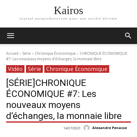
Kairos
journal antiproductiviste pour une société décente
Accueil
Série
Chronique Économique
CHRONIQUE ÉCONOMIQUE
#7: Les nouveaux moyens d'échanges, la monnaie libre
Vidéo
Série
Chronique Économique
[SÉRIE]CHRONIQUE
ÉCONOMIQUE #7: Les
nouveaux moyens
d’échanges, la monnaie libre
Alexandre Penasse
14/07/2023