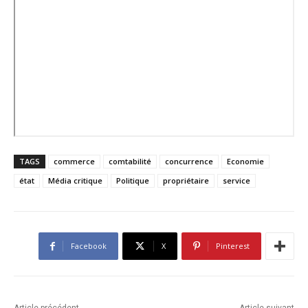
TAGS
commerce
comtabilité
concurrence
Economie
état
Média critique
Politique
propriétaire
service
Facebook
X
Pinterest