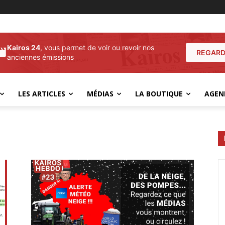
Kairos 24
, vous permet de voir ou revoir nos
REGARD
anciennes émissions
LES ARTICLES
MÉDIAS
LA BOUTIQUE
AGEN