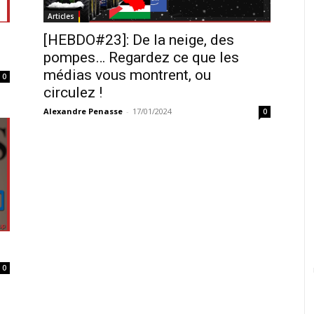
Articles
[HEBDO#23]: De la neige, des
pompes… Regardez ce que les
médias vous montrent, ou
0
circulez !
Alexandre Penasse
-
17/01/2024
0
0