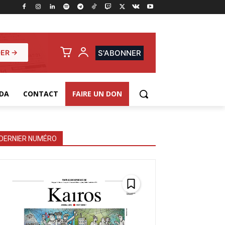
ER →
S'ABONNER
DA
CONTACT
FAIRE UN DON
DERNIER NUMÉRO