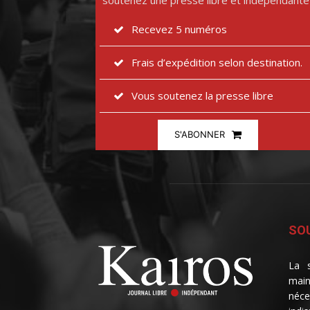
soutenez une presse libre et indépendante
Recevez 5 numéros
Frais d’expédition selon destination.
Vous soutenez la presse libre
S'ABONNER
SOU
La s
main
néce