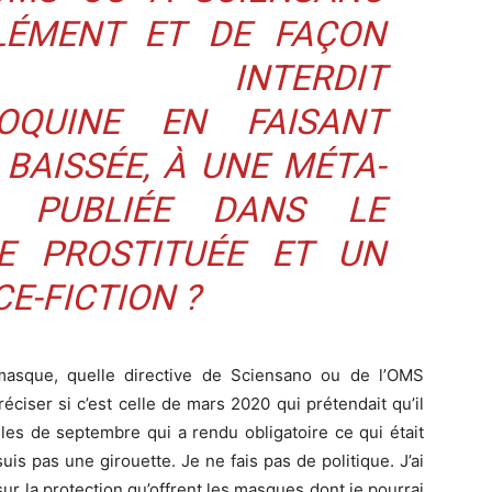
LÉMENT ET DE FAÇON
E, INTERDIT
ROQUINE EN FAISANT
 BAISSÉE, À UNE MÉTA-
N PUBLIÉE DANS LE
 PROSTITUÉE ET UN
E-FICTION ?
masque, quelle directive de Sciensano ou de l’OMS
ciser si c’est celle de mars 2020 qui prétendait qu’il
elles de septembre qui a rendu obligatoire ce qui était
suis pas une girouette. Je ne fais pas de politique. J’ai
ur la protection qu’offrent les masques dont je pourrai