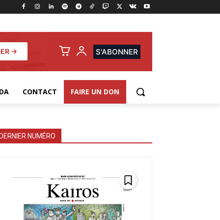
ER →
S'ABONNER
DA
CONTACT
FAIRE UN DON
DERNIER NUMÉRO