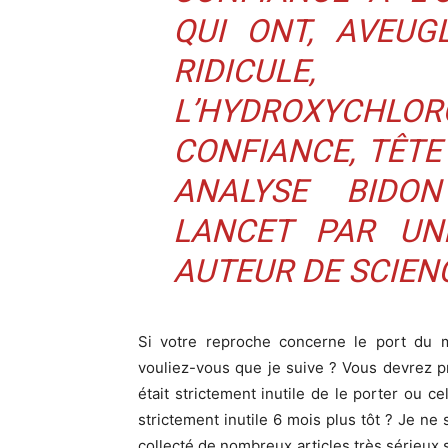
QUI ONT, AVEUG
RIDICUL
L’HYDROXYCHLO
CONFIANCE, TÊTE
ANALYSE BIDO
LANCET
PAR UNE
AUTEUR DE SCIENC
Si votre reproche concerne le port du 
vouliez-vous que je suive ? Vous devrez pré
était strictement inutile de le porter ou c
strictement inutile 6 mois plus tôt ? Je ne 
collecté de nombreux articles très sérieux s