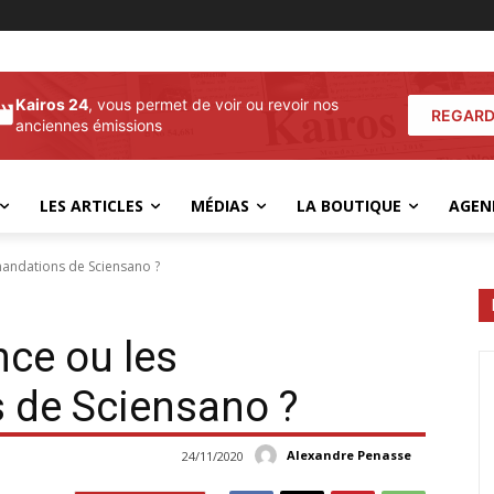
Kairos 24
, vous permet de voir ou revoir nos
REGARD
anciennes émissions
LES ARTICLES
MÉDIAS
LA BOUTIQUE
AGEN
mandations de Sciensano ?
nce ou les
de Sciensano ?
Alexandre Penasse
24/11/2020