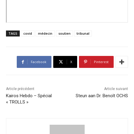
TAGS
covid
médecin
soutien
tribunal
Facebook
X
Pinterest
Article précédent
Article suivant
Kairos Hebdo – Spécial
Steun aan Dr. Benoît OCHS
« TROLLS »