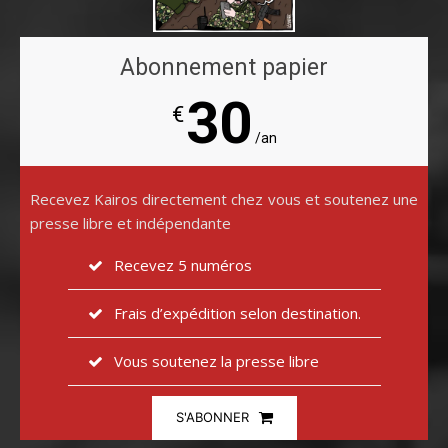
Abonnement papier
30
€
/an
Recevez Kairos directement chez vous et soutenez une
presse libre et indépendante
Recevez 5 numéros
Frais d’expédition selon destination.
Vous soutenez la presse libre
S'ABONNER