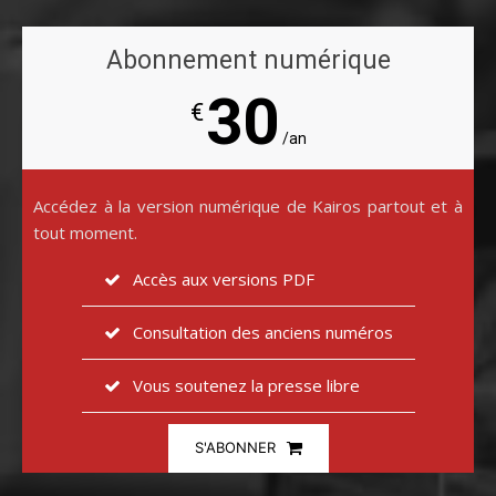
Abonnement numérique
30
€
/an
Accédez à la version numérique de Kairos partout et à
tout moment.
Accès aux versions PDF
Consultation des anciens numéros
Vous soutenez la presse libre
S'ABONNER