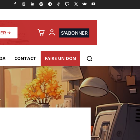
ER →
S'ABONNER
DA
CONTACT
FAIRE UN DON