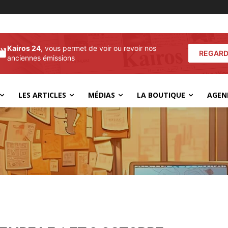
Kairos 24
, vous permet de voir ou revoir nos
REGARD
anciennes émissions
LES ARTICLES
MÉDIAS
LA BOUTIQUE
AGEN