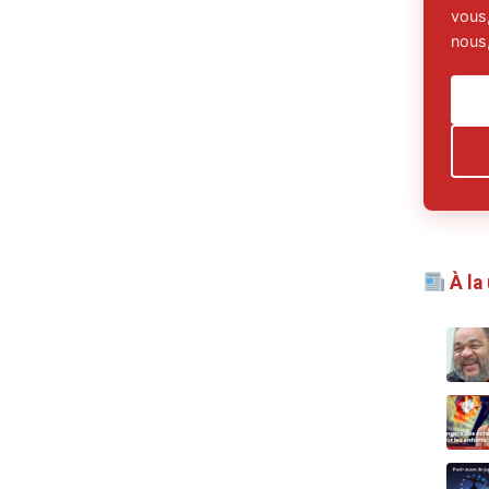
vous,
nous,
À la