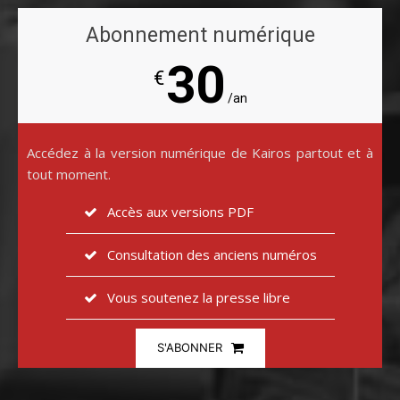
Abonnement numérique
30
€
/an
Accédez à la version numérique de Kairos partout et à
tout moment.
Accès aux versions PDF
Consultation des anciens numéros
Vous soutenez la presse libre
S'ABONNER