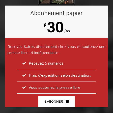
Abonnement papier
30
€
/an
Recevez Kairos directement chez vous et soutenez une
presse libre et indépendante
Recevez 5 numéros
Frais d’expédition selon destination.
Vous soutenez la presse libre
S'ABONNER