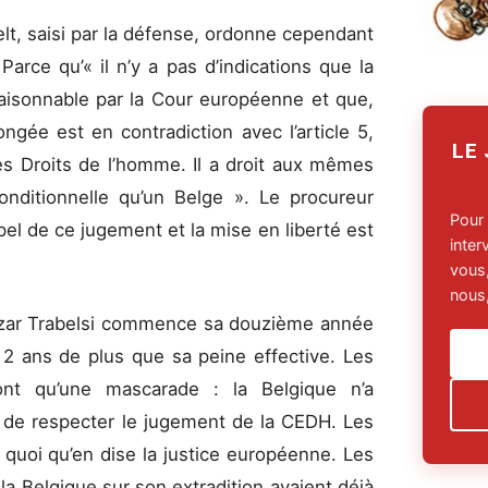
elt, saisi par la défense, ordonne cependant
Parce qu’« il n’y a pas d’indications que la
raisonnable par la Cour européenne et que,
gée est en contradiction avec l’article 5,
LE
s Droits de l’homme. Il a droit aux mêmes
onditionnelle qu’un Belge ». Le procureur
Pour
el de ce jugement et la mise en liberté est
inte
vous,
nous,
Nizar Trabelsi commence sa douzième année
 2 ans de plus que sa peine effective. Les
ont qu’une mascarade : la Belgique n’a
i de respecter le jugement de la CEDH. Les
, quoi qu’en dise la justice européenne. Les
la Belgique sur son extradition avaient déjà