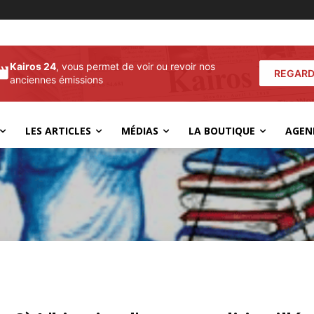
Kairos 24
, vous permet de voir ou revoir nos
REGARD
anciennes émissions
LES ARTICLES
MÉDIAS
LA BOUTIQUE
AGEN