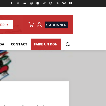
ER →
S'ABONNER
DA
CONTACT
FAIRE UN DON