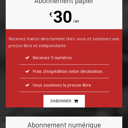
Abonnement papier
30
€
/an
Recevez Kairos directement chez vous et soutenez une
presse libre et indépendante
Recevez 5 numéros
Frais d’expédition selon destination.
Vous soutenez la presse libre
S'ABONNER
Abonnement numérique