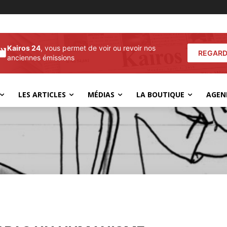
Kairos 24
, vous permet de voir ou revoir nos
REGARD
anciennes émissions
LES ARTICLES
MÉDIAS
LA BOUTIQUE
AGEN