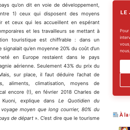
pays qu’on dit en voie de développement,
LE
 entre 1) ceux qui disposent des moyens
ir et ceux qui les accueillent en espérant
Pour
emporaires et les travailleurs se mettant à
inte
ation touristique est chiffrable : dans un
vous,
ire signalait qu’en moyenne 20% du coût d’un
nous,
 acheté en Europe restaient dans le pays
pagnie aérienne. Seulement 43% du prix du
 Mais, sur place, il faut déduire l’achat de
ns, aliments, climatisation, moyens de
al encore (!), en février 2018 Charles de
e Kuoni, explique dans
Le Quotidien du
 voyage moyen que long courrier, 80% du
À la
 pays de départ
». C’est dire que le tourisme