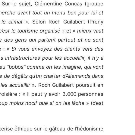
Sur le sujet, Clémentine Concas (groupe
herche avant tout un menu bon pour lui et
 le climat
». Selon Roch Guilabert (Prony
c’est le tourisme organisé
» et «
mieux vaut
 des gens qui partent partout et ne sont
e : «
Si vous envoyez des clients vers des
infrastructures pour les accueillir, il n’y a
eu “bobos” comme on les imagine, qui vont
lus de dégâts qu’un charter d’Allemands dans
es accueillir
». Roch Guilabert poursuit en
oisière : « Il peut y avoir 3.000 personnes
oup moins nocif que si on les lâche
» (c’est
 cerise éthique sur le gâteau de l’hédonisme