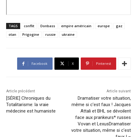
TAGS
conflit
Donbass
empire américain
europe
gaz
otan
Prigogine
russie
ukraine
Facebook
X
Pinterest
Article précédent
Article suivant
[SÉRIE] Chroniques du
Dramatiser votre situation,
Totalitarisme: la vraie
même si c’est faux ! Jacques
médecine est humaniste
Attali et BHL se dévoilent
face aux prankeurs* russes
Vovan et LexusDramatiser
votre situation, même si c’est
faux ! –