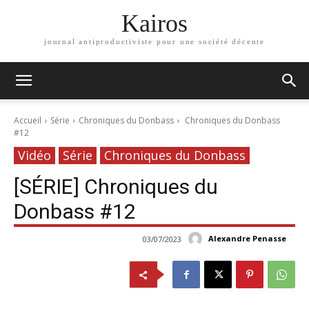
Kairos
journal antiproductiviste pour une société décente
Accueil
Série
Chroniques du Donbass
Chroniques du Donbass
#12
Vidéo
Série
Chroniques du Donbass
[SÉRIE] Chroniques du
Donbass #12
Alexandre Penasse
03/07/2023