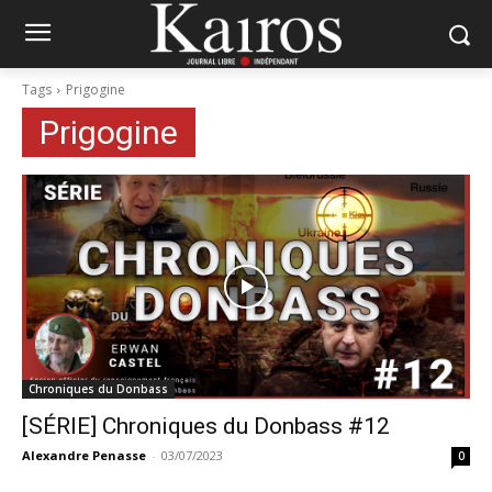
Tags
Prigogine
Prigogine
Chroniques du Donbass
[SÉRIE] Chroniques du Donbass #12
Alexandre Penasse
-
03/07/2023
0