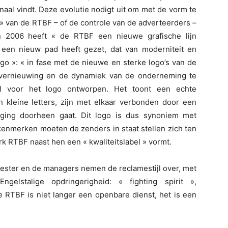
aal vindt. Deze evolutie nodigt uit om met de vorm te
» van de RTBF – of de controle van de adverteerders –
n 2006 heeft « de RTBF een nieuwe grafische lijn
en nieuw pad heeft gezet, dat van moderniteit en
go »: « in fase met de nieuwe en sterke logo’s van de
 vernieuwing en de dynamiek van de onderneming te
al voor het logo ontworpen. Het toont een echte
in kleine letters, zijn met elkaar verbonden door een
weging doorheen gaat. Dit logo is dus synoniem met
 kenmerken moeten de zenders in staat stellen zich ten
rk RTBF naast hen een « kwaliteitslabel » vormt.
ester en de managers nemen de reclamestijl over, met
gelstalige opdringerigheid: « fighting spirit »,
 RTBF is niet langer een openbare dienst, het is een