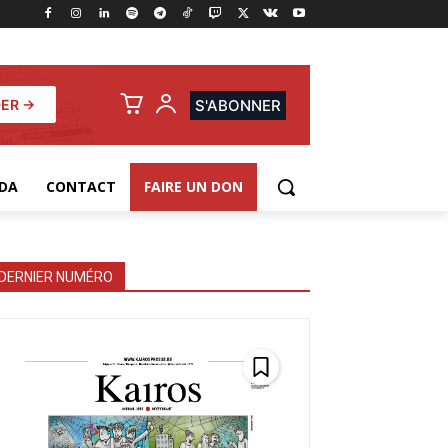
ER →
S'ABONNER
DA
CONTACT
FAIRE UN DON
DERNIER NUMÉRO