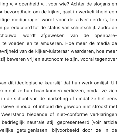
eling », « openheid »… voor wie? Achter de slogans en
or bezorgdheid om de kijker, gaat in werkelijkheid een
achtige mediadrager wordt voor de adverteerders, ten
n gereduceerd tot de status van schietschijf. Zodra de
schouwd, wordt afgeweken van de openbare-
op te voeden en te amuseren. Hoe meer de media de
vrijheid van de kijker-luisteraar waarderen, hoe meer
zij beweren vrij en autonoom te zijn, vooral tegenover
n dit ideologische keurslijf dat hun werk omlijst. Uit
ken dat ze hun baan kunnen verliezen, omdat ze zich
 in de school van de marketing of omdat ze het eens
versieve inhoud, of inhoud die gewoon niet strookt met
. Weerstand biedende of niet-conforme verklaringen
edrieglijk neutrale stijl gepresenteerd [voir article
elijke getuigenissen, bijvoorbeeld door ze in de