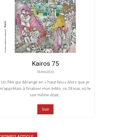
Kairos 75
18/06/2026
Un film qui dérange en « haut lieu » Alors que je
m’apprêtais à finaliser mon édito, ce 28 mai, où le
soir même était...
Voir