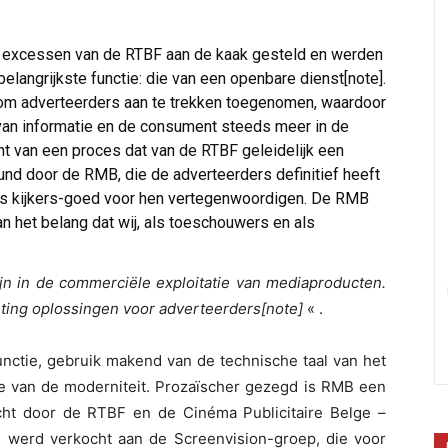
e excessen van de RTBF aan de kaak gesteld en werden
belangrijkste functie: die van een openbare dienst[note].
 om adverteerders aan te trekken toegenomen, waardoor
an informatie en de consument steeds meer in de
cht van een proces dat van de RTBF geleidelijk een
nd door de RMB, die de adverteerders definitief heeft
 als kijkers-goed voor hen vertegenwoordigen. De RMB
n het belang dat wij, als toeschouwers en als
jn in de commerciële exploitatie van mediaproducten.
eting oplossingen voor adverteerders[note]
« .
functie, gebruik makend van de technische taal van het
 van de moderniteit. Prozaïscher gezegd is RMB een
cht door de RTBF en de Cinéma Publicitaire Belge –
02 werd verkocht aan de Screenvision-groep, die voor