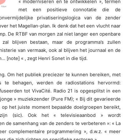
« moderniseren en te ontwikkelen », termen
met een positieve connotatie die de
nvermijdelijke privatiseringslogica van de zender
over het Magellan-plan. Ik denk dat het een vlucht naar
amp. De RTBF van morgen zal niet langer een openbare
er zal blijven bestaan, maar de programma’s zullen
isterie van vermaak, ook al blijven het journaal en de
[note] « , zegt Henri Sonet in die tijd.
ng. Om het publiek preciezer te kunnen bereiken, met
 te behagen, werden de radiostations hervormd:
useerden tot VivaCité. Radio 21 is opgesplitst in een
 jonge » muziekzender (Pure FM); « Bij dit gevarieerde
ij op het juiste moment bepaalde doelgroepen bereikt,
 zijn (sic). Ook het « televisieaanbod » wordt
t en de samenhang van de zenders te verbeteren »: « La
er complementaire programmering », d.w.z. « meer
s die zich richten op specifieke sectoren ».