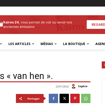
Kairos 24
, vous permet de voir ou revoir nos
REGARD
anciennes émissions
LES ARTICLES
MÉDIAS
LA BOUTIQUE
AGEN
s « van hen ».
Sophie
22/01/2022
Partager