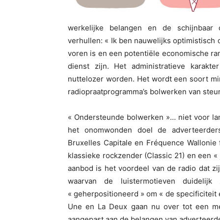
werkelijke belangen en de schijnbaar o
verhullen: « Ik ben nauwelijks optimistisch 
voren is en een potentiële economische r
dienst zijn. Het administratieve karakt
nuttelozer worden. Het wordt een soort min
radiopraatprogramma’s bolwerken van steun… 
« Ondersteunde bolwerken »… niet voor la
het onomwonden doel de adverteerders
Bruxelles Capitale en Fréquence Wallonie f
klassieke rockzender (Classic 21) en een «
aanbod is het voordeel van de radio dat z
waarvan de luistermotieven duidelijk
« geherpositioneerd » om « de specificitei
Une en La Deux gaan nu over tot een me
aangepast aan de belangen van adverteerder