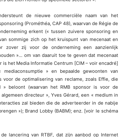
ondersteunt de nieuwe commerciële naam van het
ponsoring (Prométhéa, CAP 48), waarvan de Régie de
onderneming erkent (« tussen zuivere sponsoring en
rvan sommige zich op het kruispunt van mecenaat en
r zover zij voor de onderneming een aanzienlijk
houden »… om van daaruit toe te geven dat mecenaat
r is het Media Informatie Centrum [CIM – voir encadré]
 « mediaconsumptie » en bepaalde gewoonten van
s voor de optimalisering van reclame, zoals Effie, die
d » beloont (waarvan het RMB sponsor is voor de
 « algemeen directeur », Yves Gérard, een « medium in
teracties zal bieden die de adverteerder in de nabije
brengen »); Brand Lobby (BABM); enz. [voir le schéma
de lancering van RTBF, dat zijn aanbod op Internet