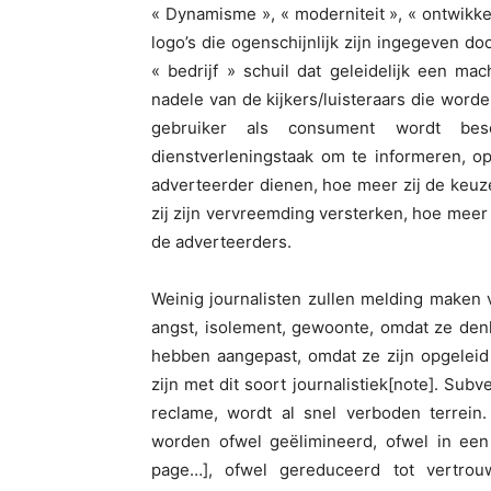
« Dynamisme », « moderniteit », « ontwikk
logo’s die ogenschijnlijk zijn ingegeven do
« bedrijf » schuil dat geleidelijk een m
nadele van de kijkers/luisteraars die worde
gebruiker als consument wordt be
dienstverleningstaak om te informeren, 
adverteerder dienen, hoe meer zij de keuze
zij zijn vervreemding versterken, hoe meer 
de adverteerders.
Weinig journalisten zullen melding maken va
angst, isolement, gewoonte, omdat ze den
hebben aangepast, omdat ze zijn opgeleid
zijn met dit soort journalistiek[note]. Sub
reclame, wordt al snel verboden terrein
worden ofwel geëlimineerd, ofwel in een b
page…], ofwel gereduceerd tot vertrouw