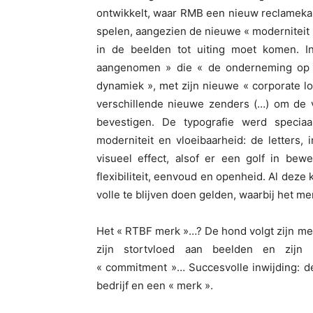
ontwikkelt, waar RMB een nieuw reclamekan
spelen, aangezien de nieuwe « moderniteit 
in de beelden tot uiting moet komen. I
aangenomen » die « de onderneming op e
dynamiek », met zijn nieuwe « corporate lo
verschillende nieuwe zenders (…) om de
bevestigen. De typografie werd specia
moderniteit en vloeibaarheid: de letters, 
visueel effect, alsof er een golf in be
flexibiliteit, eenvoud en openheid. Al deze
volle te blijven doen gelden, waarbij het me
Het « RTBF merk »…? De hond volgt zijn me
zijn stortvloed aan beelden en zijn En
« commitment »… Succesvolle inwijding: de
bedrijf en een « merk ».