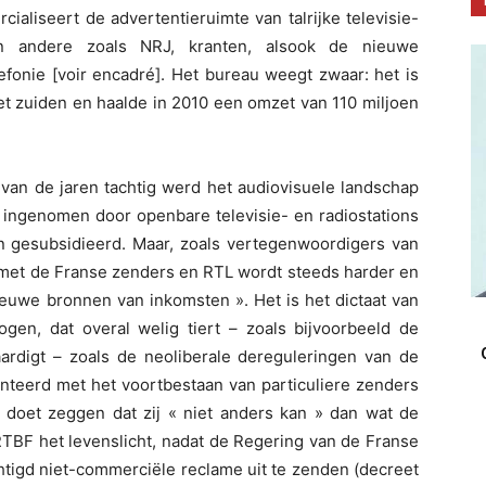
ialiseert de advertentieruimte van talrijke televisie-
 andere zoals NRJ, kranten, alsook de nieuwe
efonie [voir encadré]. Het bureau weegt zwaar: het is
et zuiden en haalde in 2010 een omzet van 110 miljoen
van de jaren tachtig werd het audiovisuele landschap
ingenomen door openbare televisie- en radiostations
en gesubsidieerd. Maar, zoals vertegenwoordigers van
 met de Franse zenders en RTL wordt steeds harder en
uwe bronnen van inkomsten ». Het is het dictaat van
gen, dat overal welig tiert – zoals bijvoorbeeld de
ardigt – zoals de neoliberale dereguleringen van de
nteerd met het voortbestaan van particuliere zenders
n, doet zeggen dat zij « niet anders kan » dan wat de
RTBF het levenslicht, nadat de Regering van de Franse
gd niet-commerciële reclame uit te zenden (decreet