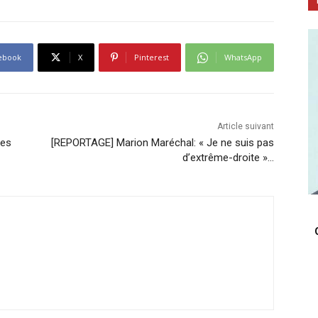
ebook
X
Pinterest
WhatsApp
Article suivant
les
[REPORTAGE] Marion Maréchal: « Je ne suis pas
d’extrême-droite »…