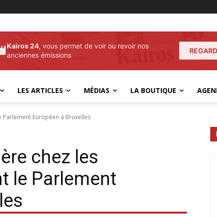
Kairos 24
, vous permet de voir ou revoir nos
REGARD
anciennes émissions
LES ARTICLES
MÉDIAS
LA BOUTIQUE
AGEN
le Parlement Européen à Bruxelles
ère chez les
t le Parlement
les