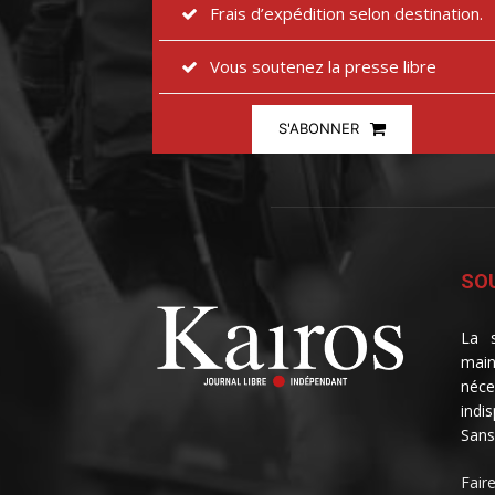
Frais d’expédition selon destination.
Vous soutenez la presse libre
S'ABONNER
SOU
La s
main
néce
indi
Sans
Fair