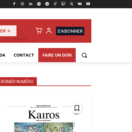
ER →
S'ABONNER
DA
CONTACT
FAIRE UN DON
DERNIER NUMÉRO