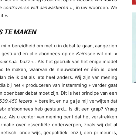
le controverse wilt aanwakkeren
« , in uw woorden. We
it ».
S TE MAKEN
n mijn bereidheid om met u in debat te gaan, aangezien
eb gestuurd en alle abonnees op de
Kairos
de wil om »
oek naar buzz
« . Als het gebruik van het enige middel
d te maken, waarvan de nieuwsbrief er één is, deel
n zie ik dat als iets heel anders. Wij zijn van mening
ia bij het « produceren van instemming » verder gaat
openbaar debat moet zijn. Dit is het principe van een
 639.450 lezers
» bereikt, en nu ga je mij verwijten dat
wsbriefabonnees heb gestuurd… Is dit een grap? Vraag
buzz. Als u echter van mening bent dat het verstrekken
ormatie over essentiële onderwerpen, zoals wij dat al
etisch, onderwijs, geopolitiek, enz.), een primeur is,