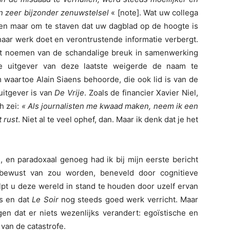
n zeer bijzonder zenuwstelsel
« [note]. Wat uw collega
lleen maar om te staven dat uw dagblad op de hoogte is
haar werk doet en verontrustende informatie verbergt.
 het noemen van de schandalige breuk in samenwerking
e uitgever van deze laatste weigerde de naam te
waartoe Alain Siaens behoorde, die ook lid is van de
uitgever is van
De Vrije
. Zoals de financier Xavier Niel,
ch zei:
« Als journalisten me kwaad maken, neem ik een
 rust
. Niet al te veel ophef, dan. Maar ik denk dat je het
, en paradoxaal genoeg had ik bij mijn eerste bericht
g bewust van zou worden, beneveld door cognitieve
lpt u deze wereld in stand te houden door uzelf ervan
is en dat
Le Soir
nog steeds goed werk verricht. Maar
gen dat er niets wezenlijks verandert: egoïstische en
van de catastrofe.