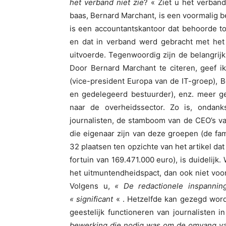
het verband niet zie
? « Ziet u het verban
baas, Bernard Marchant, is een voormalig b
is een accountantskantoor dat behoorde to
en dat in verband werd gebracht met het
uitvoerde. Tegenwoordig zijn de belangrij
Door Bernard Marchant te citeren, geef i
(vice-president Europa van de IT-groep), B
en gedelegeerd bestuurder), enz. meer gen
naar de overheidssector. Zo is, ondan
journalisten, de stamboom van de CEO’s va
die eigenaar zijn van deze groepen (de fa
32 plaatsen ten opzichte van het artikel d
fortuin van 169.471.000 euro), is duidelijk.
het uitmuntendheidspact, dan ook niet voo
Volgens u,
« De redactionele inspanni
« significant
« . Hetzelfde kan gezegd worde
geestelijk functioneren van journalisten 
bewerking die nodig was om de omvang van