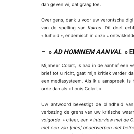
dan geven wij dat graag toe.
Overigens, dank u voor uw verontschuldi
van de spelling van
Kairos
. Dit doet ech
« luiheid », endemisch in onze « ontwikkelde 
– »
AD HOMINEM AANVAL
» E
Mijnheer Colart, ik had in de aanhef een v
brief tot u richt, gaat mijn kritiek verde
een mediasysteem. Als ik u aanspreek, is
orde dan als « Louis Colart ».
Uw antwoord bevestigt de blindheid van 
verbazing de grens van uw kritische waarn
volgorde
» citeer, een
« interview met de 
met een van [mes] onderwerpen met betre