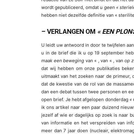
wordt gepubliceerd, omdat u
geen « sterie
hebben niet dezelfde definitie van « sterilite
– VERLANGEN OM
« EEN PLON
U leidt uw antwoord in door te twijfelen aa
u in de brief die ik u op 19 september h
maak een beweging
van « , van « , van
op z
dat wij hebben om onze publikaties beken
uitmaakt van het zoeken naar de primeur, da
dat de kwestie van de rol van de massamed
dan een debat tussen twee personen en een 
open brief. Je hebt afgelopen donderdag
«
ik ons artikel naar een paar duizend nieu
jezelf af wie er dagelijks op zoek is naar 
van informatie en het verspreiden van inf
meer dan 7 jaar doen (nucleair, elektromagn