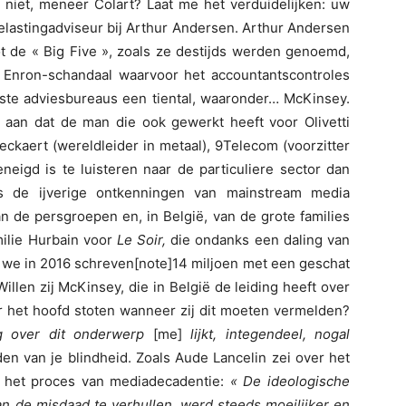
d niet, meneer Colart? Laat me het verduidelijken: uw
elastingadviseur bij Arthur Andersen. Arthur Andersen
t de « Big Five », zoals ze destijds werden genoemd,
 Enron-schandaal waarvoor het accountantscontroles
kste adviesbureaus een tiental, waaronder… McKinsey.
k aan dat de man die ook gewerkt heeft voor Olivetti
eckaert (wereldleider in metaal), 9Telecom (voorzitter
eigd is te luisteren naar de particuliere sector dan
ks de ijverige ontkenningen van mainstream media
n de persgroepen en, in België, van de grote families
milie Hurbain voor
Le Soir,
die ondanks een daling van
at we in 2016 schreven[note]14 miljoen met een geschat
 Willen zij McKinsey, die in België de leiding heeft over
r het hoofd stoten wanneer zij dit moeten vermelden?
ng over dit onderwerp
[me]
lijkt, integendeel, nogal
n van je blindheid. Zoals Aude Lancelin zei over het
in het proces van mediadecadentie:
« De ideologische
 de misdaad te verhullen, werd steeds moeilijker en