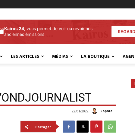
Kairos 24
, vous permet de voir ou revoir nos
REGARD
anciennes émissions
LES ARTICLES
MÉDIAS
LA BOUTIQUE
AGEN
AVONDJOURNALIST
Sophie
22/01/2022
Partager