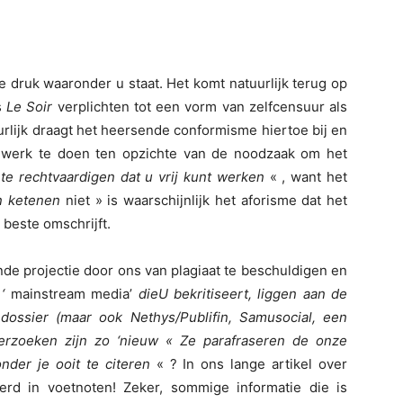
 druk waaronder u staat. Het komt natuurlijk terug op
s
Le Soir
verplichten tot een vorm van zelfcensuur als
uurlijk draagt het heersende conformisme hiertoe bij en
n werk te doen ten opzichte van de noodzaak om het
 te rechtvaardigen dat u vrij kunt werken
« , want het
n ketenen
niet » is waarschijnlijk het aforisme dat het
 beste omschrijft.
nde projectie door ons van plagiaat te beschuldigen en
 ‘
mainstream media’
die
U bekritiseert, liggen aan de
dossier (maar ook Nethys/Publifin, Samusocial, een
erzoeken zijn zo ‘nieuw
« Ze parafraseren de onze
nder je ooit te citeren
« ? In ons lange artikel over
erd in voetnoten! Zeker, sommige informatie die is