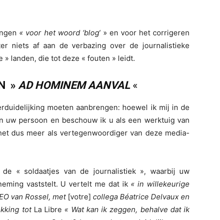
gingen
« voor het woord
‘
blog
‘ » en voor het corrigeren
ter niets af aan de verbazing over de journalistieke
» landen, die tot deze « fouten » leidt.
N »
AD HOMINEM AANVAL
«
erduidelijking moeten aanbrengen: hoewel ik mij in de
r dan uw persoon en beschouw ik u als een werktuig van
 het dus meer als vertegenwoordiger van deze media-
de « soldaatjes van de journalistiek », waarbij uw
eming vaststelt. U vertelt me dat ik
« in willekeurige
CEO van Rossel, met
[votre]
collega Béatrice Delvaux en
kking tot
La Libre
« Wat kan ik zeggen, behalve dat ik