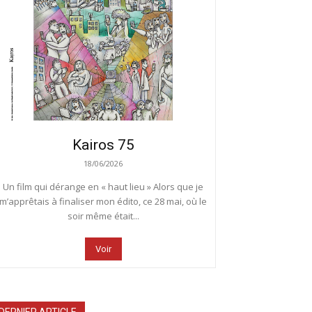
Kairos 75
18/06/2026
Un film qui dérange en « haut lieu » Alors que je
m’apprêtais à finaliser mon édito, ce 28 mai, où le
soir même était...
Voir