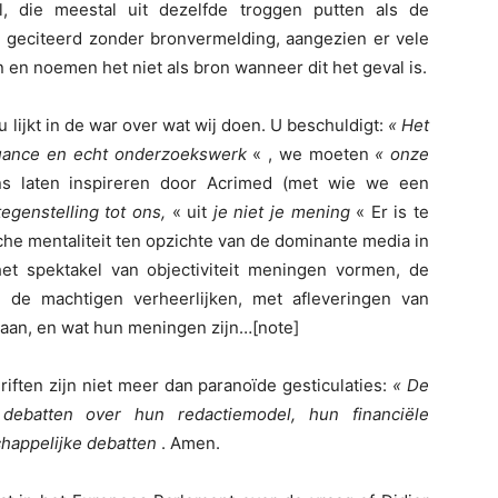
 die meestal uit dezelfde troggen putten als de
n geciteerd zonder bronvermelding, aangezien er vele
 en noemen het niet als bron wanneer dit het geval is.
 lijkt in de war over wat wij doen. U beschuldigt:
« Het
nuance en echt onderzoekswerk
« , we moeten
« onze
ns laten inspireren door Acrimed (met wie we een
 tegenstelling tot ons,
« uit
je niet je mening
« Er is te
sche mentaliteit ten opzichte van de dominante media in
het spektakel van objectiviteit meningen vormen, de
de machtigen verheerlijken, met afleveringen van
taan, en wat hun meningen zijn…[note]
hriften zijn niet meer dan paranoïde gesticulaties:
« De
 debatten over hun redactiemodel, hun financiële
chappelijke debatten
. Amen.