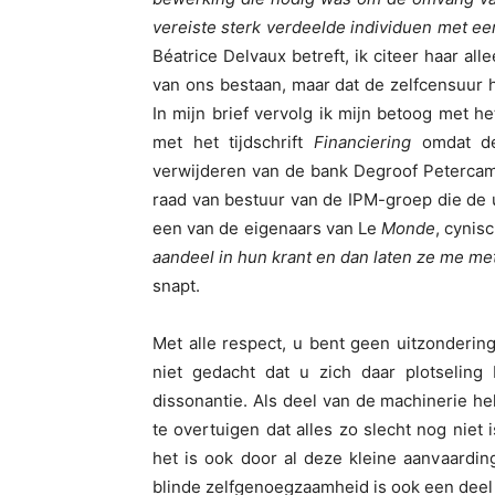
vereiste sterk verdeelde individuen met ee
Béatrice Delvaux betreft, ik citeer haar a
van ons bestaan, maar dat de zelfcensuur 
In mijn brief vervolg ik mijn betoog met
met het tijdschrift
Financiering
omdat d
verwijderen van de bank Degroof Petercam 
raad van bestuur van de IPM-groep die de 
een van de eigenaars van Le
Monde
, cynis
aandeel in hun krant en dan laten ze me met
snapt.
Met alle respect, u bent geen uitzondering
niet gedacht dat u zich daar plotselin
dissonantie. Als deel van de machinerie he
te overtuigen dat alles zo slecht nog niet 
het is ook door al deze kleine aanvaardin
blinde zelfgenoegzaamheid is ook een deel 