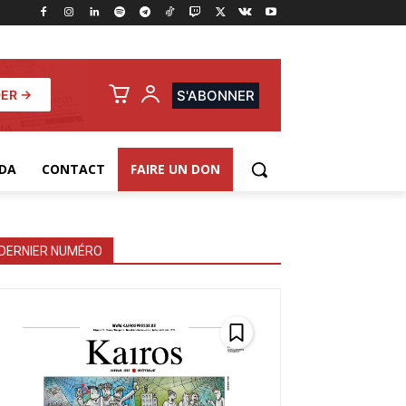
ER →
S'ABONNER
DA
CONTACT
FAIRE UN DON
DERNIER NUMÉRO