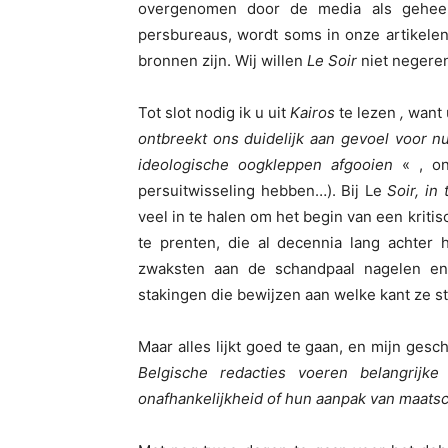
overgenomen door de media als geheel,
persbureaus, wordt soms in onze artikele
bronnen zijn. Wij willen
Le Soir
niet negeren
Tot slot nodig ik u uit
Kairos
te lezen
,
want u
ontbreekt ons duidelijk aan gevoel voor 
ideologische oogkleppen afgooien
« , o
persuitwisseling hebben…). Bij Le
Soir, in
veel in te halen om het begin van een kriti
te prenten, die al decennia lang achter 
zwaksten aan de schandpaal nagelen en 
stakingen die bewijzen aan welke kant ze s
Maar alles lijkt goed te gaan, en mijn gesc
Belgische redacties voeren belangrijke
onafhankelijkheid of hun aanpak van maats