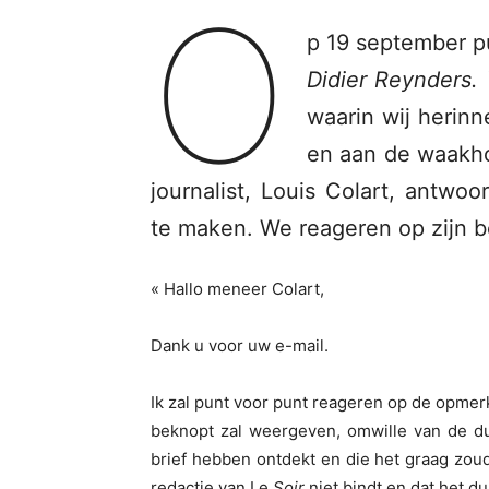
O
p 19 september pu
Didier Reynders
waarin wij herinn
en aan de waakho
journalist, Louis Colart, antwo
te maken. We reageren op zijn b
« Hallo meneer Colart,
Dank u voor uw e-mail.
Ik zal punt voor punt reageren op de opmerk
beknopt zal weergeven, omwille van de du
brief hebben ontdekt en die het graag zo
redactie van Le
Soir
niet bindt en dat het d