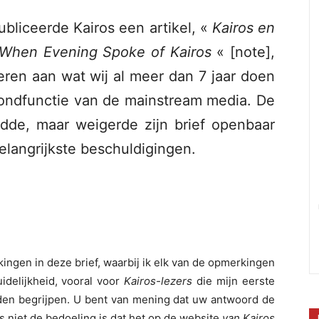
bliceerde Kairos een artikel, «
Kairos en
. When Evening Spoke of Kairos
« [note],
eren aan wat wij al meer dan 7 jaar doen
ndfunctie van de mainstream media. De
ordde, maar weigerde zijn brief openbaar
elangrijkste beschuldigingen.
ingen in deze brief, waarbij ik elk van de opmerkingen
idelijkheid, vooral voor
Kairos-lezers
die mijn eerste
uden begrijpen. U bent van mening dat uw antwoord de
us niet de bedoeling is dat het op de website
van Kairos