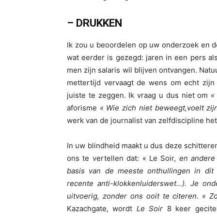
– DRUKKEN
Ik zou u beoordelen op uw onderzoek en de
wat eerder is gezegd: jaren in een pers al
men zijn salaris wil blijven ontvangen. Nat
mettertijd vervaagt de wens om echt zij
juiste te zeggen. Ik vraag u dus niet om
«
aforisme
« Wie zich niet beweegt,
voelt
zij
werk van de journalist van zelfdiscipline het
In uw blindheid maakt u dus deze schittere
ons te vertellen dat: « Le Soir,
en andere
basis van de meeste onthullingen in dit 
recente anti-klokkenluiderswet…). Je ond
uitvoerig, zonder ons ooit te citeren
.
« Zo
Kazachgate, wordt
Le Soir
8 keer gecite