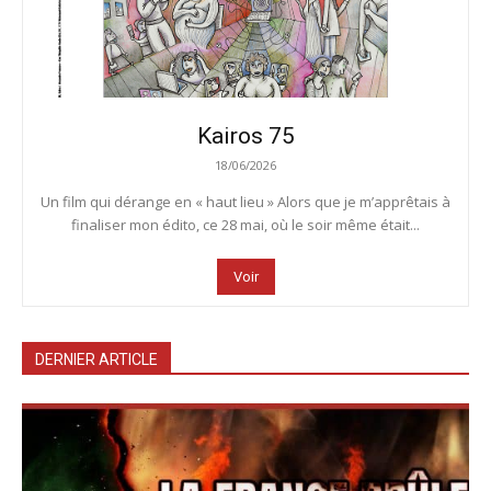
Kairos 75
18/06/2026
Un film qui dérange en « haut lieu » Alors que je m’apprêtais à
finaliser mon édito, ce 28 mai, où le soir même était...
Voir
DERNIER ARTICLE