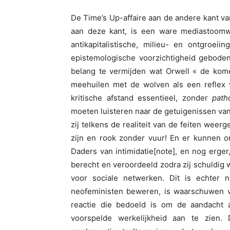
De Time’s Up-affaire aan de andere kant v
aan deze kant, is een ware mediastoomwal
antikapitalistische, milieu- en ontgroei
epistemologische voorzichtigheid geboden,
belang te vermijden wat Orwell « de kom
meehuilen met de wolven als een reflex v
kritische afstand essentieel, zonder
path
moeten luisteren naar de getuigenissen van 
zij telkens de realiteit van de feiten wee
zijn en rook zonder vuur! En er kunnen o
Daders van intimidatie[note], en nog erge
berecht en veroordeeld zodra zij schuldig 
voor sociale netwerken. Dit is echter ni
neofeministen beweren, is waarschuwen v
reactie die bedoeld is om de aandacht 
voorspelde werkelijkheid aan te zien. D