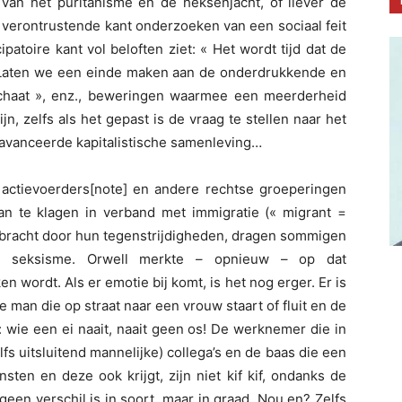
 van het puritanisme en de heksenjacht, of liever de
e verontrustende kant onderzoeken van een sociaal feit
atoire kant vol beloften ziet: « Het wordt tijd dat de
 Laten we een einde maken aan de onderdrukkende en
chaat », enz., beweringen waarmee een meerderheid
, zelfs als het gepast is de vraag te stellen naar het
eavanceerde kapitalistische samenleving…
ctievoerders[note] en andere rechtse groeperingen
n te klagen in verband met immigratie (« migrant =
gebracht door hun tegenstrijdigheden, dragen sommigen
m seksisme. Orwell merkte – opnieuw – op dat
wordt. Als er emotie bij komt, is het nog erger. Er is
 man die op straat naar een vrouw staart of fluit en de
: wie een ei naait, naait geen os! De werknemer die in
fs uitsluitend mannelijke) collega’s en de baas die een
ten en deze ook krijgt, zijn niet kif kif, ondanks de
geen verschil is in soort, maar in graad. Nou en? Zelfs