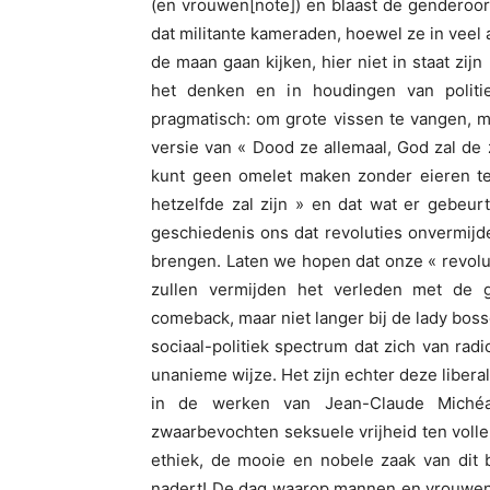
(en vrouwen[note]) en blaast de genderoorl
dat militante kameraden, hoewel ze in vee
de maan gaan kijken, hier niet in staat zijn
het denken en in houdingen van politie
pragmatisch: om grote vissen te vangen, m
versie van « Dood ze allemaal, God zal de
kunt geen omelet maken zonder eieren te
hetzelfde zal zijn » en dat wat er gebeurt 
geschiedenis ons dat revoluties onvermijd
brengen. Laten we hopen dat onze « revolu
zullen vermijden het verleden met de 
comeback, maar niet langer bij de lady bos
sociaal-politiek spectrum dat zich van radic
unanieme wijze. Het zijn echter deze libera
in de werken van Jean-Claude Michéa
zwaarbevochten seksuele vrijheid ten volle
ethiek, de mooie en nobele zaak van dit 
nadert! De dag waarop mannen en vrouwen e