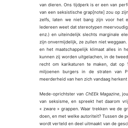
van dieren. Ons tijdperk is er een van per
van een seksistische grap[note] zou op zi
zelfs, laten we niet bang zijn voor het e
Iedereen weet dat stereotypen meervoudig b
enz.) en uiteindelijk slechts marginale 
zijn onvermijdelijk, ze zullen niet weggaan
en het maatschappelijk klimaat alles in
kunnen zij worden uitgelachen, in de tweede
recht om karikaturen te maken, dat op 
miljoenen burgers in de straten van 
meerderheid van hen zich vandaag herkent
Mede-oprichtster van
ChEEk Magazine
, jo
van seksisme, en spreekt het daarom vrij
« zware » grappen. Waar trekken we de gr
doen, en met welke autoriteit? Tussen de po
wordt verteld en deel uitmaakt van de gesc