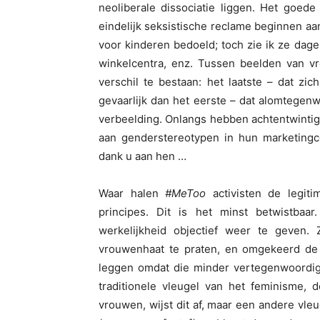
neoliberale dissociatie liggen. Het goed
eindelijk seksistische reclame beginnen aa
voor kinderen bedoeld; toch zie ik ze dagel
winkelcentra, enz. Tussen beelden van v
verschil te bestaan: het laatste – dat zic
gevaarlijk dan het eerste – dat alomtegenw
verbeelding. Onlangs hebben achtentwinti
aan genderstereotypen in hun marketingc
dank u aan hen …
Waar halen
#MeToo
activisten de legiti
principes. Dit is het minst betwistbaa
werkelijkheid objectief weer te geven. 
vrouwenhaat te praten, en omgekeerd de 
leggen omdat die minder vertegenwoordigd
traditionele vleugel van het feminisme, 
vrouwen, wijst dit af, maar een andere vl