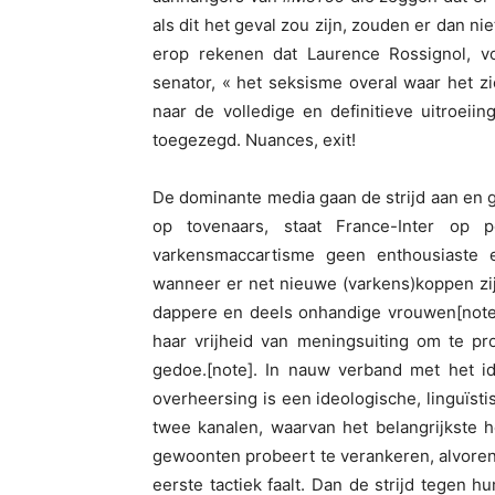
als dit het geval zou zijn, zouden er dan n
erop rekenen dat Laurence Rossignol, vo
senator, « het seksisme overal waar het z
naar de volledige en definitieve uitroeiing
toegezegd. Nuances, exit!
De dominante media gaan de strijd aan en 
op tovenaars, staat France-Inter op 
varkensmaccartisme geen enthousiaste 
wanneer er net nieuwe (varkens)koppen zi
dappere en deels onhandige vrouwen[note
haar vrijheid van meningsuiting om te pr
gedoe.[note]. In nauw verband met het i
overheersing is een ideologische, linguïst
twee kanalen, waarvan het belangrijkste he
gewoonten probeert te verankeren, alvorens 
eerste tactiek faalt. Dan de strijd tegen