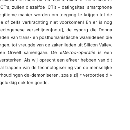
T’s, zullen diezelfde ICT’s – datingsites, smartphone
 legitieme manier worden om toegang te krijgen tot de
ie of zelfs verkrachting niet voorkomen! En er is nog
 ectogenese verschijnen[note], de cyborg die Donna
eden van trans- en posthumanistische waanideeën die
gen, tot vreugde van de zakenlieden uit Silicon Valley.
 en Orwell samengaan. De
#MeToo-operatie
is een
versterken. Als wij oprecht een afkeer hebben van dit
 val trappen van de technologisering van de menselijke
rhoudingen de-demoniseren, zoals zij « veroordeeld »
gelukkig ook ten goede.