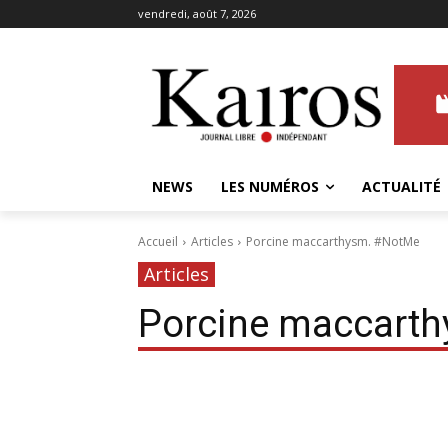
vendredi, août 7, 2026
NEWS
LES NUMÉROS
ACTUALITÉ
Accueil
Articles
Porcine maccarthysm. #NotMe
Articles
Porcine maccart