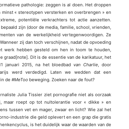
formatieve pathologie: zeggen is al doen. Het droppen
jn minst « stereotypen versterken en overbrengen » en
xtreme, potentiële verkrachters tot actie aanzetten.
epaald zijn (door de media, familie, school, vrienden,
elementen van de werkelijkheid vertegenwoordigen. Ze
. Wanneer zij dan toch verschijnen, nadat de opvoeding
 het werk hebben gesteld om hen in toom te houden,
 graad[note]. Dit is de essentie van de karikatuur, het
11 januari 2015, na het bloedbad
van Charlie
, door
Parijs werd verdedigd. Laten we wedden dat een
 in de
#MeToo
beweging. Zoeken naar de fout?
urnaliste Julia Tissier ziet pornografie niet als oorzaak
, maar roept op tot nultolerantie voor « dikke » en
ens tussen vet en mager, zwaar en licht? Wie zal het
rno-industrie die geld oplevert en een grap die gratis
henkencyclus, is het duidelijk waar de waarden van de