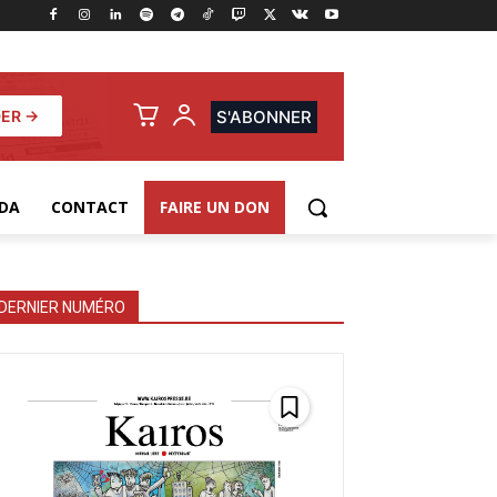
ER →
S'ABONNER
DA
CONTACT
FAIRE UN DON
DERNIER NUMÉRO