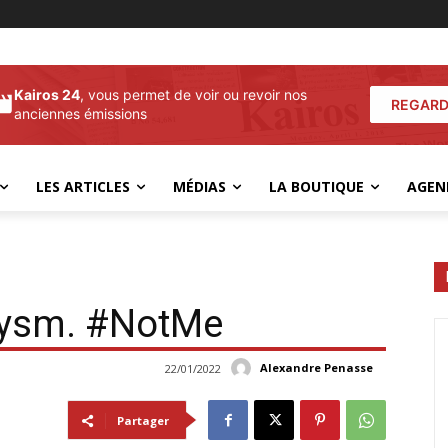
Kairos 24
, vous permet de voir ou revoir nos
REGARD
anciennes émissions
LES ARTICLES
MÉDIAS
LA BOUTIQUE
AGEN
hysm. #NotMe
Alexandre Penasse
22/01/2022
Partager