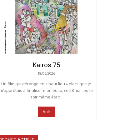
Kairos 75
18/06/2026
Un film qui dérange en « haut lieu » Alors que je
m’apprêtais à finaliser mon édito, ce 28 mai, où le
soir même était...
Voir