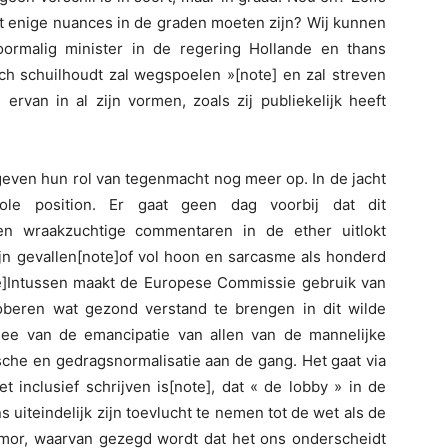
iet enige nuances in de graden moeten zijn? Wij kunnen
ormalig minister in de regering Hollande en thans
ich schuilhoudt zal wegspoelen »[note] en zal streven
 ervan in al zijn vormen, zoals zij publiekelijk heeft
geven hun rol van tegenmacht nog meer op. In de jacht
pole position. Er gaat geen dag voorbij dat dit
en wraakzuchtige commentaren in de ether uitlokt
jn gevallen[note]of vol hoon en sarcasme als honderd
]Intussen maakt de Europese Commissie gebruik van
oberen wat gezond verstand te brengen in dit wilde
dee van de emancipatie van allen van de mannelijke
ische en gedragsnormalisatie aan de gang. Het gaat via
t inclusief schrijven is[note], dat « de lobby » in de
uiteindelijk zijn toevlucht te nemen tot de wet als de
 humor, waarvan gezegd wordt dat het ons onderscheidt