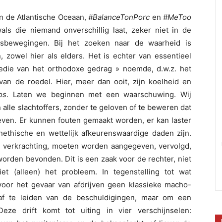
an de Atlantische Oceaan,
#BalanceTonPorc
en
#MeToo
s die niemand onverschillig laat, zeker niet in de
ingsbewegingen. Bij het zoeken naar de waarheid is
 zowel hier als elders. Het is echter van essentieel
edie van het orthodoxe gedrag » noemde, d.w.z. het
an de roedel. Hier, meer dan ooit, zijn koelheid en
os
. Laten we beginnen met een waarschuwing. Wij
alle slachtoffers, zonder te geloven of te beweren dat
rgeven. Er kunnen fouten gemaakt worden, er kan laster
nethische en wettelijk afkeurenswaardige daden zijn.
r, verkrachting, moeten worden aangegeven, vervolgd,
worden bevonden. Dit is een zaak voor de rechter, niet
et (alleen) het probleem. In tegenstelling tot wat
oor het gevaar van afdrijven geen klassieke macho-
af te leiden van de beschuldigingen, maar om een
eze drift komt tot uiting in vier verschijnselen: