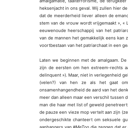
amalgamatie, taalterrorisme, de terugkeer
heksenjacht in ons geval. Wij zullen hier d
dat de meerderheid liever alleen de emancip
stem van de vrouw wordt vrijgemaakt », «
eeuwenoude heerschappij van het patriar
van de mannen het gemakkelijk eens kan zijn
voortbestaan van het patriarchaat in een g
Laten we beginnen met de amalgaam. De a
zijn de eersten om hen extreem-rechts aa
delinquent »). Maar, niet in verlegenheid 
(velen?) van hen ze als het gaat o
onsamenhangendheid de aard van het denken 
meer dan alleen maar een verschil tussen de
man die haar met list of geweld penetreert
de pauze een vieze mop vertelt aan zijn (zel
ondergeschikte chanteert om seksuele guns
aanhangers van
#MeToo
die zeggen dat er 