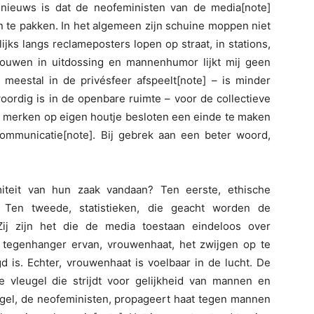
e nieuws is dat de neofeministen van de media[note]
n te pakken. In het algemeen zijn schuine moppen niet
ijks langs reclameposters lopen op straat, in stations,
rouwen in uitdossing en mannenhumor lijkt mij geen
h meestal in de privésfeer afspeelt[note] – is minder
oordig is in de openbare ruimte – voor de collectieve
g merken op eigen houtje besloten een einde te maken
ommunicatie[note]. Bij gebrek aan een beter woord,
miteit van hun zaak vandaan? Ten eerste, ethische
r. Ten tweede, statistieken, die geacht worden de
Zij zijn het die de media toestaan eindeloos over
tegenhanger ervan, vrouwenhaat, het zwijgen op te
 is. Echter, vrouwenhaat is voelbaar in de lucht. De
de vleugel die strijdt voor gelijkheid van mannen en
eugel, de neofeministen, propageert haat tegen mannen