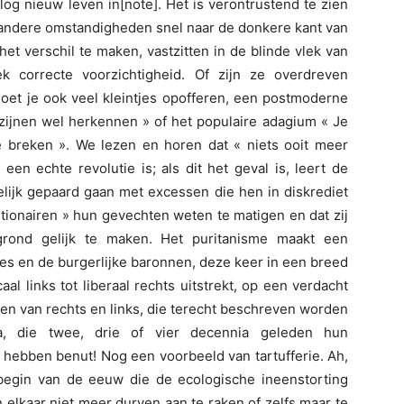
og nieuw leven in[note]. Het is verontrustend te zien
l andere omstandigheden snel naar de donkere kant van
 het verschil te maken, vastzitten in de blinde vlek van
k correcte voorzichtigheid. Of zijn ze overdreven
oet je ook veel kleintjes opofferen, een postmoderne
 zijnen wel herkennen » of het populaire adagium « Je
 breken ». We lezen en horen dat « niets ooit meer
een echte revolutie is; als dit het geval is, leert de
elijk gepaard gaan met excessen die hen in diskrediet
tionairen » hun gevechten weten te matigen en dat zij
grond gelijk te maken. Het puritanisme maakt een
ses en de burgerlijke baronnen, deze keer in een breed
aal links tot liberaal rechts uitstrekt, op een verdacht
len van rechts en links, die terecht beschreven worden
, die twee, drie of vier decennia geleden hun
 hebben benut! Nog een voorbeeld van tartufferie. Ah,
begin van de eeuw die de ecologische ineenstorting
lkaar niet meer durven aan te raken of zelfs maar te