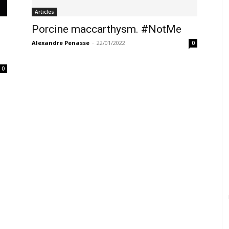
Articles
Porcine maccarthysm. #NotMe
Alexandre Penasse
-
22/01/2022
0
0