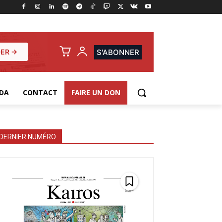
ER →
S'ABONNER
DA
CONTACT
FAIRE UN DON
DERNIER NUMÉRO