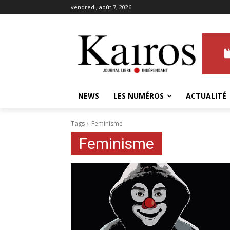
vendredi, août 7, 2026
NEWS
LES NUMÉROS
ACTUALITÉ
Tags
Feminisme
Feminisme