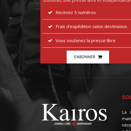
soutenez une presse libre et indépendante
Recevez 5 numéros
Frais d’expédition selon destination.
Vous soutenez la presse libre
S'ABONNER
SOU
La s
main
néce