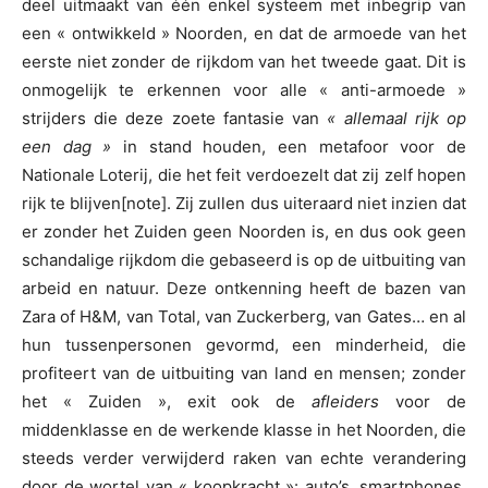
deel uitmaakt van één enkel systeem met inbegrip van
een « ontwikkeld » Noorden, en dat de armoede van het
eerste niet zonder de rijkdom van het tweede gaat. Dit is
onmogelijk te erkennen voor alle « anti-armoede »
strijders die deze zoete fantasie van
« allemaal rijk op
een dag »
in stand houden, een metafoor voor de
Nationale Loterij, die het feit verdoezelt dat zij zelf hopen
rijk te blijven[note]. Zij zullen dus uiteraard niet inzien dat
er zonder het Zuiden geen Noorden is, en dus ook geen
schandalige rijkdom die gebaseerd is op de uitbuiting van
arbeid en natuur. Deze ontkenning heeft de bazen van
Zara of H&M, van Total, van Zuckerberg, van Gates… en al
hun tussenpersonen gevormd, een minderheid, die
profiteert van de uitbuiting van land en mensen; zonder
het « Zuiden », exit ook de
afleiders
voor de
middenklasse en de werkende klasse in het Noorden, die
steeds verder verwijderd raken van echte verandering
door de wortel van « koopkracht »: auto’s, smartphones,