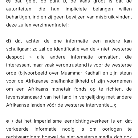
c)
dat, gelet op punt b, de kans groot is dat de
autoriteiten, die hun impliciete belangen willen
behartigen, indien zij geen bewijzen van misbruik vinden,
deze zullen verzinnen[note];
d)
dat achter de ene informatie een andere kan
schuilgaan: zo zal de identificatie van de « niet-westerse
despoot » alle andere informatie omvatten, die
interessant maar vaak verontrustend is voor de westerse
orde (bijvoorbeeld over Muammar Kadhafi en zijn steun
voor de Afrikaanse onafhankelijkheid of zijn voornemen
om een Afrikaans monetair fonds op te richten, de
levensstandaard van het land in vergelijking met andere
Afrikaanse landen vóór de westerse interventie…);
e
) dat het imperialisme eenrichtingsverkeer is en dat
verkeerde informatie nodig is om oorlogen te
rechtvaardigen: hoewel de niet-westerse media zich ook