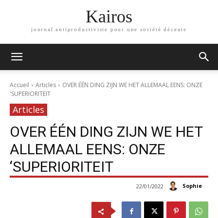
Kairos
journal antiproductiviste pour une société décente
Accueil
Articles
OVER ÉÉN DING ZIJN WE HET ALLEMAAL EENS: ONZE
'SUPERIORITEIT
Articles
OVER ÉÉN DING ZIJN WE HET
ALLEMAAL EENS: ONZE
‘SUPERIORITEIT
Sophie
22/01/2022