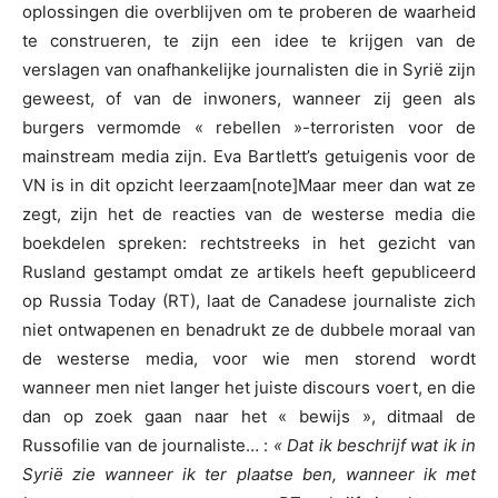
oplossingen die overblijven om te proberen de waarheid
te construeren, te zijn een idee te krijgen van de
verslagen van onafhankelijke journalisten die in Syrië zijn
geweest, of van de inwoners, wanneer zij geen als
burgers vermomde « rebellen »-terroristen voor de
mainstream media zijn. Eva Bartlett’s getuigenis voor de
VN is in dit opzicht leerzaam[note]Maar meer dan wat ze
zegt, zijn het de reacties van de westerse media die
boekdelen spreken: rechtstreeks in het gezicht van
Rusland gestampt omdat ze artikels heeft gepubliceerd
op Russia Today (RT), laat de Canadese journaliste zich
niet ontwapenen en benadrukt ze de dubbele moraal van
de westerse media, voor wie men storend wordt
wanneer men niet langer het juiste discours voert, en die
dan op zoek gaan naar het « bewijs », ditmaal de
Russofilie van de journaliste… :
« Dat ik beschrijf wat ik in
Syrië zie wanneer ik ter plaatse ben, wanneer ik met