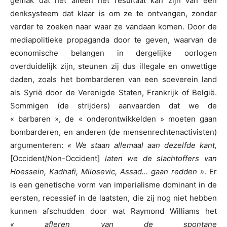
gemak dat het alleen het resultaat kan zijn van een
denksysteem dat klaar is om ze te ontvangen, zonder
verder te zoeken naar waar ze vandaan komen. Door de
mediapolitieke propaganda door te geven, waarvan de
economische belangen in dergelijke oorlogen
overduidelijk zijn, steunen zij dus illegale en onwettige
daden, zoals het bombarderen van een soeverein land
als Syrië door de Verenigde Staten, Frankrijk of België.
Sommigen (de strijders) aanvaarden dat we de
« barbaren », de « onderontwikkelden » moeten gaan
bombarderen, en anderen (de mensenrechtenactivisten)
argumenteren:
« We staan allemaal aan dezelfde kant,
[Occident/Non-Occident]
laten we de slachtoffers van
Hoessein, Kadhafi, Milosevic, Assad… gaan redden »
. Er
is een genetische vorm van imperialisme dominant in de
eersten, recessief in de laatsten, die zij nog niet hebben
kunnen afschudden door wat Raymond Williams het
« afleren van de spontane