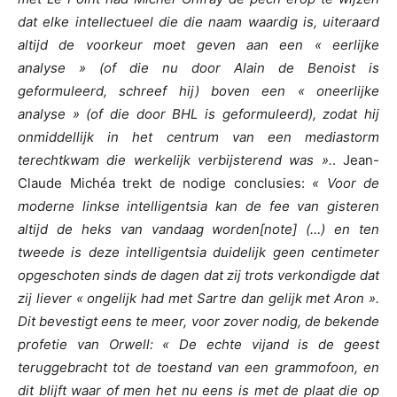
dat elke intellectueel die die naam waardig is, uiteraard
altijd de voorkeur moet geven aan een « eerlijke
analyse » (of die nu door Alain de Benoist is
geformuleerd, schreef hij) boven een « oneerlijke
analyse » (of die door BHL is geformuleerd), zodat hij
onmiddellijk in het centrum van een mediastorm
terechtkwam die werkelijk verbijsterend was ».
. Jean-
Claude Michéa trekt de nodige conclusies:
« Voor de
moderne linkse intelligentsia kan de fee van gisteren
altijd de heks van vandaag worden[note] (…) en ten
tweede is deze intelligentsia duidelijk geen centimeter
opgeschoten sinds de dagen dat zij trots verkondigde dat
zij liever « ongelijk had met Sartre dan gelijk met Aron ».
Dit bevestigt eens te meer, voor zover nodig, de bekende
profetie van Orwell: « De echte vijand is de geest
teruggebracht tot de toestand van een grammofoon, en
dit blijft waar of men het nu eens is met de plaat die op