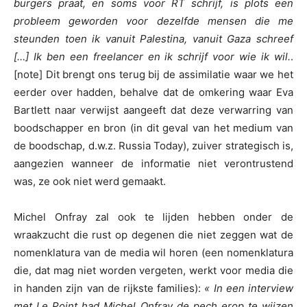
burgers praat, en soms voor RT schrijf, is plots een
probleem geworden voor dezelfde mensen die me
steunden toen ik vanuit Palestina, vanuit Gaza schreef
[…] Ik ben een freelancer en ik schrijf voor wie ik wil.
.
[note] Dit brengt ons terug bij de assimilatie waar we het
eerder over hadden, behalve dat de omkering waar Eva
Bartlett naar verwijst aangeeft dat deze verwarring van
boodschapper en bron (in dit geval van het medium van
de boodschap, d.w.z. Russia Today), zuiver strategisch is,
aangezien wanneer de informatie niet verontrustend
was, ze ook niet werd gemaakt.
Michel Onfray zal ook te lijden hebben onder de
wraakzucht die rust op degenen die niet zeggen wat de
nomenklatura van de media wil horen (een nomenklatura
die, dat mag niet worden vergeten, werkt voor media die
in handen zijn van de rijkste families):
« In een interview
met Le Point had Michel Onfray de pech erop te wijzen