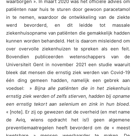
waarborgen ». In maart 2020 was het officiële advies om
patiënten naar huis te sturen door gewoon paracetamol
in te nemen, waardoor de ontwikkeling van de ziekte
werd bevorderd, en dit leidde tot massale
ziekenhuisopname van patiënten die gemakkelijk hadden
kunnen worden behandeld. Het is daarom misleidend om
over overvolle ziekenhuizen te spreken als een feit.
Bovendien publiceerden wetenschappers van de
Universiteit Gent in november 2021 een studie waaruit
bleek dat mensen die ernstig ziek werden van Covid-19
één ding gemeen hadden, namelijk een gebrek aan
voedsel: »
Bijna alle patiënten die in het ziekenhuis
ernstig ziek werden of zelfs stierven, hadden bij opname
een ernstig tekort aan selenium en zink in hun bloed.
« [note]. Er zij op gewezen dat de overheid (en met name
de Aviq, wiens opdracht het is!) geen algemene
preventiemaatregelen heeft bevorderd om de « meest
kwetsbare » mensen weerbaarder te maken. De