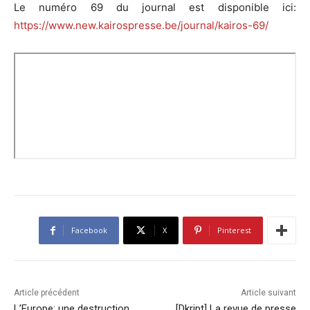
Le numéro 69 du journal est disponible ici:
https://www.new.kairospresse.be/journal/kairos-69/
Facebook
X
Pinterest
Article précédent
Article suivant
L’Europe: une destruction
[Dkript] La revue de presse