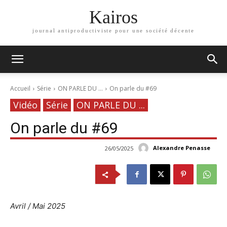
Kairos
journal antiproductiviste pour une société décente
Accueil
Série
ON PARLE DU ...
On parle du #69
Vidéo
Série
ON PARLE DU ...
On parle du #69
Alexandre Penasse
26/05/2025
Avril / Mai 2025