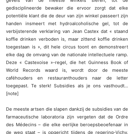
gevels van de meeste winkels sieren, tot de
gedisciplineerde bewaker die ervoor zorgt dat elke
potentiële klant die de deur van zijn winkel passeert zijn
handen insmeert met hydroalcoholische gel, tot de
verbijsterende verklaring van Jean Castex dat « staand
koffie drinken verboden is, maar zittend koffie drinken
toegestaan is », dit hele circus toont en demonstreert
elke dag de omvang van de nationale intellectuele ramp.
Deze « Castexoise »-regel, die het Guinness Book of
World Records waard is, wordt door de meeste
caféhouders en restauranthouders naar de letter
toegepast. Te sterk! Subsidies als je ons vasthoudt…
[note]
De meeste artsen die slapen dankzij de subsidies van de
farmaceutische laboratoria zijn vergeten dat de Ordre
des Médecins – die elke eerlijke beroepsbeoefenaar in
de weg staat – is opgericht tijdens de regering-Vichy.