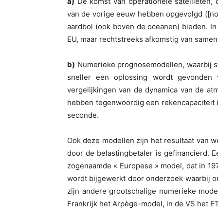
a)
De komst van operationele satellieten, d
van de vorige eeuw hebben opgevolgd ([note
aardbol (ook boven de oceanen) bieden. In 
EU, maar rechtstreeks afkomstig van same
b)
Numerieke prognosemodellen, waarbij s
sneller een oplossing wordt gevonden
vergelijkingen van de dynamica van de at
hebben tegenwoordig een rekencapaciteit i
seconde.
Ook deze modellen zijn het resultaat van w
door de belastingbetaler is gefinancierd. 
zogenaamde « Europese » model, dat in 19
wordt bijgewerkt door onderzoek waarbij o
zijn andere grootschalige numerieke modell
Frankrijk het Arpège-model, in de VS het E