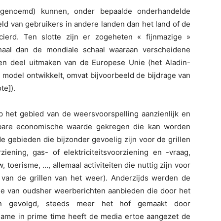
enoemd) kunnen, onder bepaalde onderhandelde
ld van gebruikers in andere landen dan het land of de
ierd. Ten slotte zijn er zogeheten « fijnmazige »
haal dan de mondiale schaal waaraan verscheidene
 deel uitmaken van de Europese Unie (het Aladin-
e model ontwikkelt, omvat bijvoorbeeld de bijdrage van
te]).
op het gebied van de weersvoorspelling aanzienlijk en
bare economische waarde gekregen die kan worden
e gebieden die bijzonder gevoelig zijn voor de grillen
iening, gas- of elektriciteitsvoorziening en -vraag,
 toerisme, …, allemaal activiteiten die nuttig zijn voor
 van de grillen van het weer). Anderzijds werden de
die van oudsher weerberichten aanbieden die door het
en gevolgd, steeds meer het hof gemaakt door
ame in prime time heeft de media ertoe aangezet de