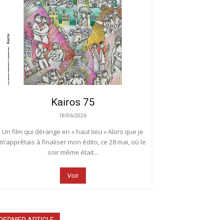
Kairos 75
18/06/2026
Un film qui dérange en « haut lieu » Alors que je
m’apprêtais à finaliser mon édito, ce 28 mai, où le
soir même était...
Voir