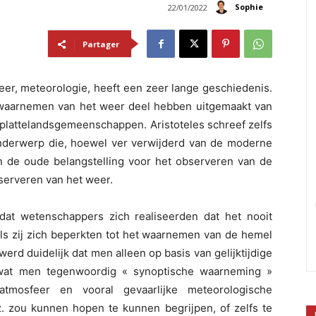
Sophie
22/01/2022
Partager
er, meteorologie, heeft een zeer lange geschiedenis.
waarnemen van het weer deel hebben uitgemaakt van
n plattelandsgemeenschappen. Aristoteles schreef zelfs
onderwerp die, hoewel ver verwijderd van de moderne
an de oude belangstelling voor het observeren van de
serveren van het weer.
at wetenschappers zich realiseerden dat het nooit
als zij zich beperkten tot het waarnemen van de hemel
erd duidelijk dat men alleen op basis van gelijktijdige
 wat men tegenwoordig « synoptische waarneming »
mosfeer en vooral gevaarlijke meteorologische
z. zou kunnen hopen te kunnen begrijpen, of zelfs te