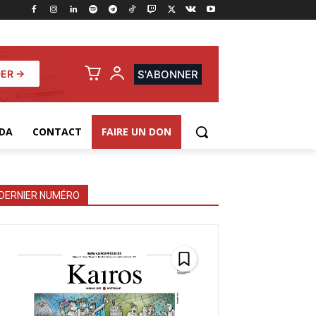
ER →
S'ABONNER
DA
CONTACT
FAIRE UN DON
DERNIER NUMÉRO