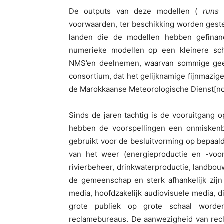
De outputs van deze modellen (
runs
g
voorwaarden, ter beschikking worden geste
landen die de modellen hebben gefinanc
numerieke modellen op een kleinere sc
NMS’en deelnemen, waarvan sommige geen
consortium, dat het gelijknamige fijnmazig
de Marokkaanse Meteorologische Dienst[no
Sinds de jaren tachtig is de vooruitgang 
hebben de voorspellingen een onmisken
gebruikt voor de besluitvorming op bepaald
van het weer (energieproductie en -voorz
rivierbeheer, drinkwaterproductie, landbouw,
de gemeenschap en sterk afhankelijk zijn
media, hoofdzakelijk audiovisuele media, 
grote publiek op grote schaal word
reclamebureaus. De aanwezigheid van recl