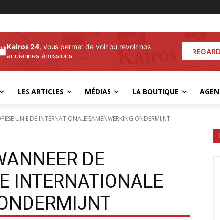
Kairos 24
, vous permet de voir ou revoir nos
REGARD
anciennes émissions
LES ARTICLES
MÉDIAS
LA BOUTIQUE
AGEN
PESE UNIE DE INTERNATIONALE SAMENWERKING ONDERMIJNT
WANNEER DE
DE INTERNATIONALE
ONDERMIJNT