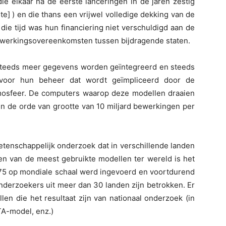
ie elkaar na de eerste lanceringen in de jaren zestig
] ) en die thans een vrijwel volledige dekking van de
die tijd was hun financiering niet verschuldigd aan de
nwerkingsovereenkomsten tussen bijdragende staten.
teeds meer gegevens worden geïntegreerd en steeds
 voor hun beheer dat wordt geïmpliceerd door de
mosfeer. De computers waarop deze modellen draaien
n de orde van grootte van 10 miljard bewerkingen per
etenschappelijk onderzoek dat in verschillende landen
Een van de meest gebruikte modellen ter wereld is het
75 op mondiale schaal werd ingevoerd en voortdurend
nderzoekers uit meer dan 30 landen zijn betrokken. Er
en die het resultaat zijn van nationaal onderzoek (in
TA-model, enz.)