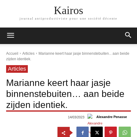
Kairos
journal antiproductiviste pour une société décente
Accueil
Articles
Marianne keert haar jasje binnenstebuiten... aan beide
zijden identiek.
Articles
Marianne keert haar jasje
binnenstebuiten… aan beide
zijden identiek.
Alexandre Penasse
14/03/2023