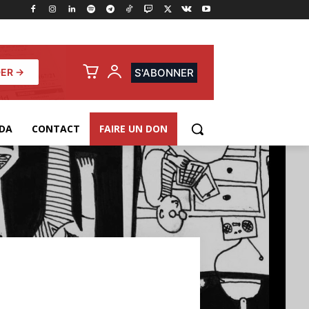
ER →
S'ABONNER
DA
CONTACT
FAIRE UN DON