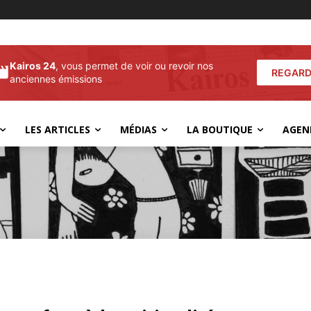
Kairos 24
, vous permet de voir ou revoir nos
REGARD
anciennes émissions
LES ARTICLES
MÉDIAS
LA BOUTIQUE
AGEN