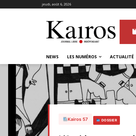
jeudi, août 6, 2026
NEWS
LES NUMÉROS
ACTUALITÉ
Kairos 57
DOSSIER