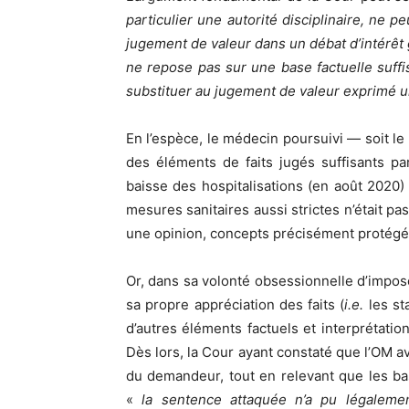
particulier une autorité disciplinaire, ne p
jugement de valeur dans un débat d’intérêt gé
ne repose pas sur une base factuelle suffis
substituer au jugement de valeur exprimé un
En l’espèce, le médecin poursuivi — soit le
des éléments de faits jugés suffisants pa
baisse des hospitalisations (en août 2020)
mesures sanitaires aussi strictes n’était pa
une opinion, concepts précisément protégés 
Or, dans sa volonté obsessionnelle d’impos
sa propre appréciation des faits (
i.e.
les sta
d’autres éléments factuels et interprétatio
Dès lors, la Cour ayant constaté que l’OM a
du demandeur, tout en relevant que les ba
«
la sentence attaquée n’a pu légaleme