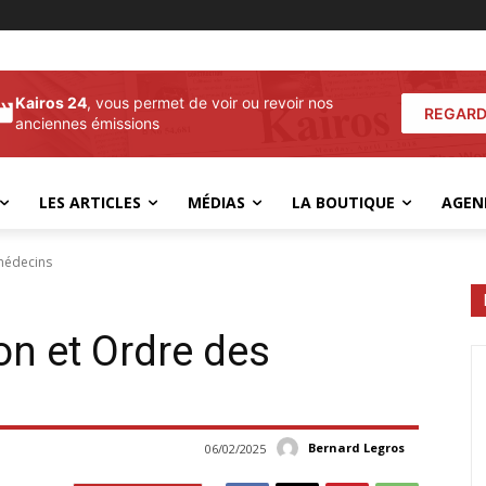
Kairos 24
, vous permet de voir ou revoir nos
REGARD
anciennes émissions
LES ARTICLES
MÉDIAS
LA BOUTIQUE
AGEN
 médecins
on et Ordre des
Bernard Legros
06/02/2025