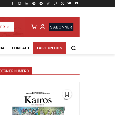
ER →
S'ABONNER
DA
CONTACT
FAIRE UN DON
DERNIER NUMÉRO