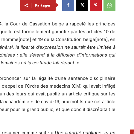
Partager
, la Cour de Cassation belge a rappelé les principes
quelle est formellement garantie par les articles 10 de
l’homme[note] et 19 de la Constitution belge[note], en
néral, la liberté d’expression ne saurait être limitée à
ises ; elle s’étend à la diffusion d’informations qui
omaines où la certitude fait défaut. »
prononcer sur la légalité d’une sentence disciplinaire
d’appel de l’Ordre des médecins (OM) qui avait infligé
’un des leurs qui avait publié un article critique sur les
la « pandémie » de covid-19, aux motifs que cet article
ur pour le grand public, et que donc il discréditait le
e résumer comme suit : «
Une autorité publique, et en