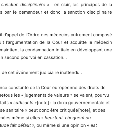
sanction disciplinaire
» : en clair, les principes de la
és par le demandeur et donc la sanction disciplinaire
eil d’appel de l’Ordre des médecins autrement composé
suit l’argumentation de la Cour et acquitte le médecin
il maintient la condamnation initiale en développant une
 un second pourvoi en cassation…
 de cet événement judiciaire inattendu :
dence constante de la Cour européenne des droits de
etous les « jugements de valeurs » se valent, pourvu
faits «
suffisants
»[note] : la doxa gouvernementale et
se sanitaire » peut donc être critiquée[note], et des
imées même si elles «
heurtent, choquent ou
ude fait défaut »,
ou même si une opinion «
est