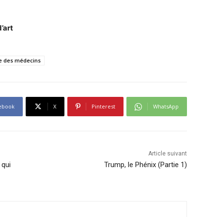
’art
e des médecins
ebook
X
Pinterest
WhatsApp
Article suivant
 qui
Trump, le Phénix (Partie 1)