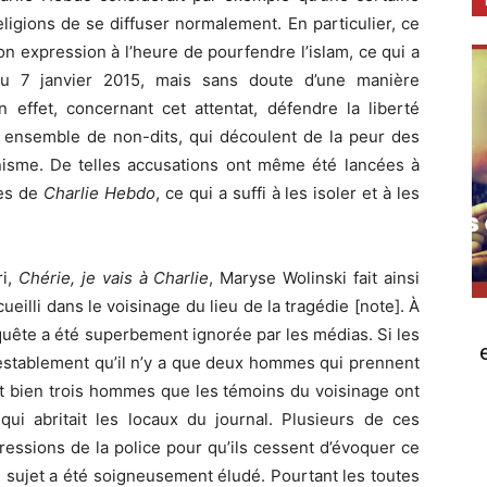
ligions de se diffuser normalement. En particulier, ce
son expression à l’heure de pourfendre l’islam, ce qui a
u 7 janvier 2015, mais sans doute d’une manière
n effet, concernant cet attentat, défendre la liberté
un ensemble de non-dits, qui découlent de la peur des
nisme. De telles accusations ont même été lancées à
res de
Charlie Hebdo
, ce qui a suffi à les isoler et à les
ri,
Chérie, je vais à Charlie
, Maryse Wolinski fait ainsi
illi dans le voisinage du lieu de la tragédie [note]. À
uête a été superbement ignorée par les médias. Si les
establement qu’il n’y a que deux hommes qui prennent
ont bien trois hommes que les témoins du voisinage ont
qui abritait les locaux du journal. Plusieurs de ces
ressions de la police pour qu’ils cessent d’évoquer ce
 sujet a été soigneusement éludé. Pourtant les toutes