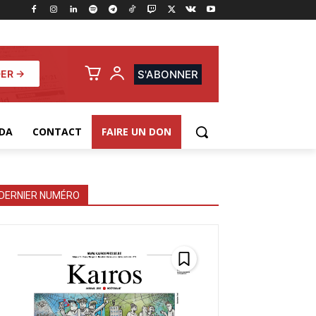
ER →
S'ABONNER
DA
CONTACT
FAIRE UN DON
DERNIER NUMÉRO