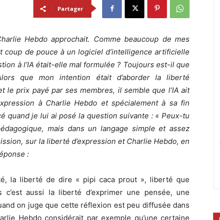
Partager
à Charlie Hebdo approchait. Comme beaucoup de mes
t coup de pouce à un logiciel d’intelligence artificielle
on à l’IA était-elle mal formulée ? Toujours est-il que
lors que mon intention était d’aborder la liberté
t le prix payé par ses membres, il semble que l’IA ait
’expression à Charlie Hebdo et spécialement à sa fin
 quand je lui ai posé la question suivante : « Peux-tu
 pédagogique, mais dans un langage simple et assez
ssion, sur la liberté d’expression et Charlie Hebdo, en
réponse :
é, la liberté de dire « pipi caca prout », liberté que
c’est aussi la liberté d’exprimer une pensée, une
uand on juge que cette réflexion est peu diffusée dans
Charlie Hebdo considérait par exemple qu’une certaine