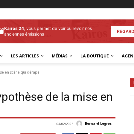
Kairos 24
, vous permet de voir ou revoir nos
REGARD
anciennes émissions
LES ARTICLES
MÉDIAS
LA BOUTIQUE
AGEN
ise en scène qui dérape
ypothèse de la mise en
Bernard Legros
04/02/2025