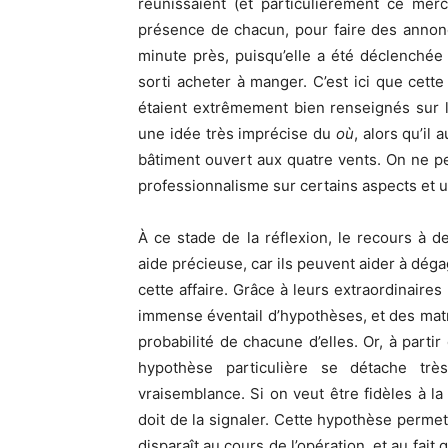
réunissaient (et particulièrement ce merc
présence de chacun, pour faire des annonc
minute près, puisqu’elle a été déclenché
sorti acheter à manger. C’est ici que cette
étaient extrêmement bien renseignés sur
une idée très imprécise du
où
, alors qu’il
bâtiment ouvert aux quatre vents. On ne p
professionnalisme sur certains aspects et u
À ce stade de la réflexion, le recours à des
aide précieuse, car ils peuvent aider à dé
cette affaire. Grâce à leurs extraordinaires
immense éventail d’hypothèses, et des matr
probabilité de chacune d’elles. Or, à partir
hypothèse particulière se détache tr
vraisemblance. Si on veut être fidèles à la
doit de la signaler. Cette hypothèse perme
disparaît au cours de l’opération, et au fai