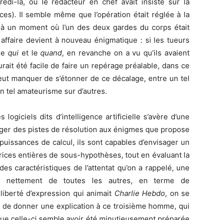
redi-là, où le rédacteur en chef avait insisté sur la
es). Il semble même que l’opération était réglée à la
e à un moment où l’un des deux gardes du corps était
 affaire devient à nouveau énigmatique : si les tueurs
 le
qui
et le
quand
, en revanche on a vu qu’ils avaient
 aurait été facile de faire un repérage préalable, dans ce
eut manquer de s’étonner de ce décalage, entre un tel
n tel amateurisme sur d’autres.
 logiciels dits d’intelligence artificielle s’avère d’une
gager des pistes de résolution aux énigmes que propose
 puissances de calcul, ils sont capables d’envisager un
ices entières de sous-hypothèses, tout en évaluant la
 des caractéristiques de l’attentat qu’on a rappelé, une
ès nettement de toutes les autres, en terme de
 liberté d’expression qui animait
Charlie Hebdo
, on se
t de donner une explication à ce troisième homme, qui
t que celle-ci semble avoir été minutieusement préparée