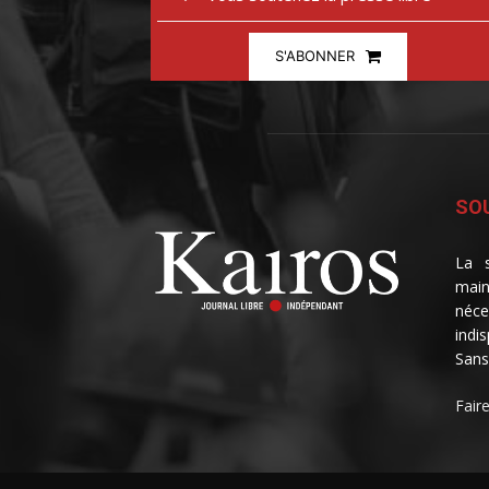
S'ABONNER
SOU
La s
main
néce
indi
Sans
Fair