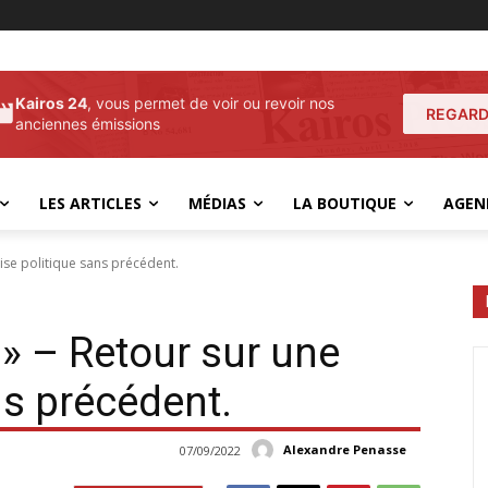
Kairos 24
, vous permet de voir ou revoir nos
REGARD
anciennes émissions
LES ARTICLES
MÉDIAS
LA BOUTIQUE
AGEN
rise politique sans précédent.
t » – Retour sur une
ns précédent.
Alexandre Penasse
07/09/2022