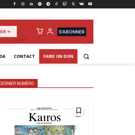
ER →
S'ABONNER
DA
CONTACT
FAIRE UN DON
DERNIER NUMÉRO