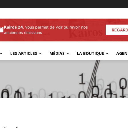
Kairos 24
, vous permet de voir ou revoir nos
REGARD
anciennes émissions
LES ARTICLES
MÉDIAS
LA BOUTIQUE
AGEN