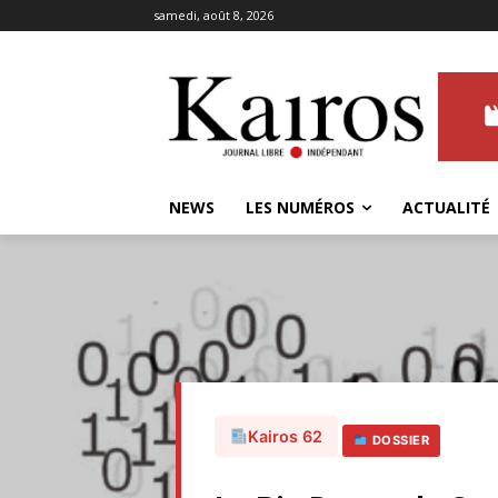
samedi, août 8, 2026
NEWS
LES NUMÉROS
ACTUALITÉ
Kairos 62
DOSSIER