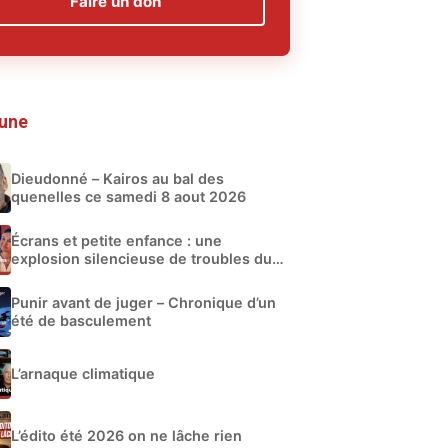
Faire un don
 une
Dieudonné – Kairos au bal des
quenelles ce samedi 8 aout 2026
Écrans et petite enfance : une
explosion silencieuse de troubles du
développement
Punir avant de juger – Chronique d’un
été de basculement
L’arnaque climatique
L’édito été 2026 on ne lâche rien