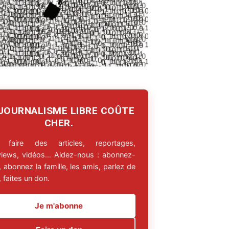
 JOURNALISME LIBRE COÛTE
CHER.
 faire des articles, reportages,
rviews, vidéos… Aidez-nous : abonnez-
 abonnez la famille, les amis, parlez de
 faites un don.
Je m'abonne