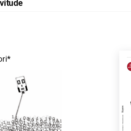
rvitude
ri*