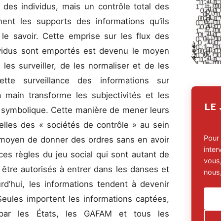
 des individus, mais un contrôle total des
nent les supports des informations qu’ils
le savoir. Cette emprise sur les flux des
dividus sont emportés est devenu le moyen
 les surveiller, de les normaliser et de les
tte surveillance des informations sur
a main transforme les subjectivités et les
LE
t symbolique. Cette manière de mener leurs
elles des « sociétés de contrôle » au sein
Pour
n moyen de donner des ordres sans en avoir
inte
 ces règles du jeu social qui sont autant de
vous,
 être autorisés à entrer dans les danses et
nous,
rd’hui, les informations tendent à devenir
 Seules importent les informations captées,
s par les États, les GAFAM et tous les