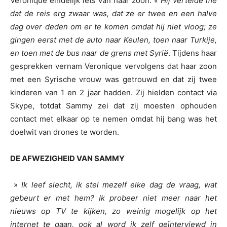
Véronique eindelijk iets van haar zoon.
« Hij vertelde me
dat de reis erg zwaar was, dat ze er twee en een halve
dag over deden om er te komen omdat hij niet vloog; ze
gingen eerst met de auto naar Keulen, toen naar Turkije,
en toen met de bus naar de grens met Syrië
. Tijdens haar
gesprekken vernam Veronique vervolgens dat haar zoon
met een Syrische vrouw was getrouwd en dat zij twee
kinderen van 1 en 2 jaar hadden. Zij hielden contact via
Skype, totdat Sammy zei dat zij moesten ophouden
contact met elkaar op te nemen omdat hij bang was het
doelwit van drones te worden.
DE AFWEZIGHEID VAN SAMMY
»
Ik leef slecht, ik stel mezelf elke dag de vraag, wat
gebeurt er met hem? Ik probeer niet meer naar het
nieuws op TV te kijken, zo weinig mogelijk op het
internet te gaan, ook al word ik zelf geïnterviewd in