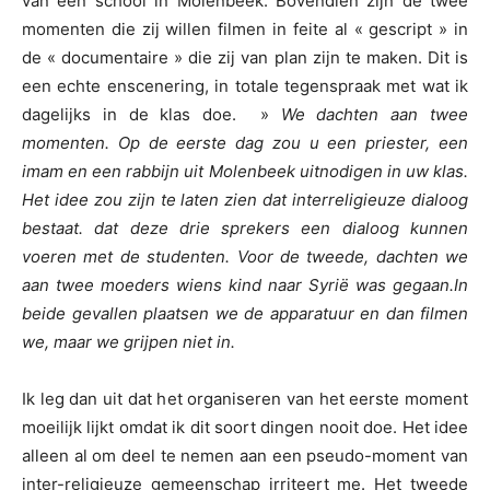
van een school in Molenbeek. Bovendien zijn de twee
momenten die zij willen filmen in feite al « gescript » in
de « documentaire » die zij van plan zijn te maken. Dit is
een echte enscenering, in totale tegenspraak met wat ik
dagelijks in de klas doe. »
We dachten aan twee
momenten. Op de eerste dag zou u een priester, een
imam en een rabbijn uit Molenbeek uitnodigen in uw klas.
Het idee zou zijn te laten zien dat interreligieuze dialoog
bestaat. dat deze drie sprekers een dialoog kunnen
voeren met de studenten. Voor de tweede, dachten we
aan twee moeders wiens kind naar Syrië was gegaan.
In
beide gevallen plaatsen we de apparatuur en dan filmen
we, maar we grijpen niet in.
Ik leg dan uit dat het organiseren van het eerste moment
moeilijk lijkt omdat ik dit soort dingen nooit doe. Het idee
alleen al om deel te nemen aan een pseudo-moment van
inter-religieuze gemeenschap irriteert me. Het tweede