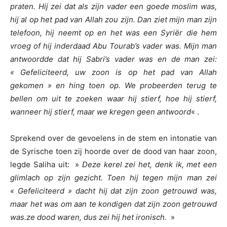
praten. Hij zei dat als zijn vader een goede moslim was,
hij al op het pad van Allah zou zijn. Dan ziet mijn man zijn
telefoon, hij neemt op en het was een Syriër die hem
vroeg of hij inderdaad Abu Tourab’s vader was. Mijn man
antwoordde dat hij Sabri’s vader was en de man zei:
« Gefeliciteerd, uw zoon is op het pad van Allah
gekomen » en hing toen op. We probeerden terug te
bellen om uit te zoeken waar hij stierf, hoe hij stierf,
wanneer hij stierf, maar we kregen geen antwoord
« .
Sprekend over de gevoelens in de stem en intonatie van
de Syrische toen zij hoorde over de dood van haar zoon,
legde Saliha uit: »
Deze kerel zei het, denk ik, met een
glimlach op zijn gezicht. Toen hij tegen mijn man zei
« Gefeliciteerd » dacht hij dat zijn zoon getrouwd was,
maar het was om aan te kondigen dat zijn zoon getrouwd
was.
ze dood waren, dus zei hij het ironisch.
»