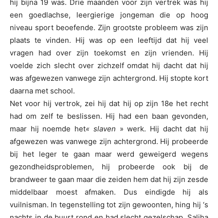
hij bijna 19 was. Drie maanden voor zijn vertrek was hij
een goedlachse, leergierige jongeman die op hoog
niveau sport beoefende. Zijn grootste probleem was zijn
plaats te vinden. Hij was op een leeftijd dat hij veel
vragen had over zijn toekomst en zijn vrienden. Hij
voelde zich slecht over zichzelf omdat hij dacht dat hij
was afgewezen vanwege zijn achtergrond. Hij stopte kort
daarna met school.
Net voor hij vertrok, zei hij dat hij op zijn 18e het recht
had om zelf te beslissen. Hij had een baan gevonden,
maar hij noemde het
« slaven
» werk. Hij dacht dat hij
afgewezen was vanwege zijn achtergrond. Hij probeerde
bij het leger te gaan maar werd geweigerd wegens
gezondheidsproblemen, hij probeerde ook bij de
brandweer te gaan maar die zeiden hem dat hij zijn zesde
middelbaar moest afmaken. Dus eindigde hij als
vuilnisman. In tegenstelling tot zijn gewoonten, hing hij ‘s
nachts in de buurt rond en had slecht gezelschap. Saliha