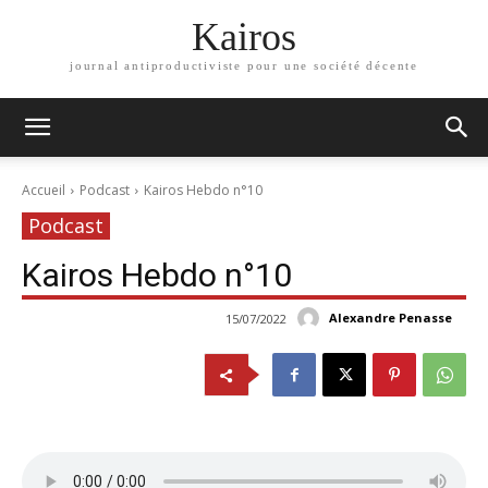
Kairos
journal antiproductiviste pour une société décente
Accueil
Podcast
Kairos Hebdo n°10
Podcast
Kairos Hebdo n°10
Alexandre Penasse
15/07/2022