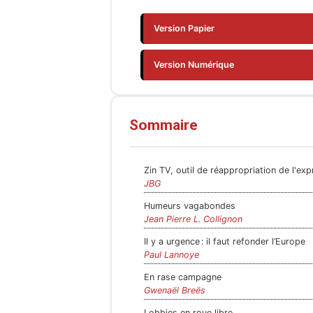
Version Papier
Version Numérique
Sommaire
Zin TV, outil de réappropriation de l'expr
JBG
Humeurs vagabondes
Jean Pierre L. Collignon
Il y a urgence : il faut refonder l’Europe
Paul Lannoye
En rase campagne
Gwenaël Breës
Lobbies en roue libre