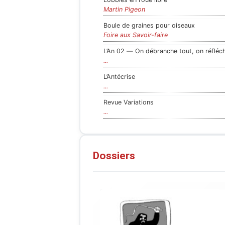
Martin Pigeon
Boule de graines pour oiseaux
Foire aux Savoir-faire
L’An 02 — On débranche tout, on réfléchit
...
L’Antécrise
...
Revue Variations
...
Dossiers