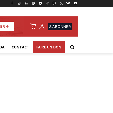
ER →
S'ABONNER
DA
CONTACT
FAIRE UN DON