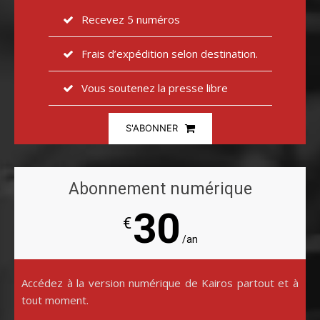
Recevez 5 numéros
Frais d’expédition selon destination.
Vous soutenez la presse libre
S'ABONNER
Abonnement numérique
30
€
/an
Accédez à la version numérique de Kairos partout et à
tout moment.