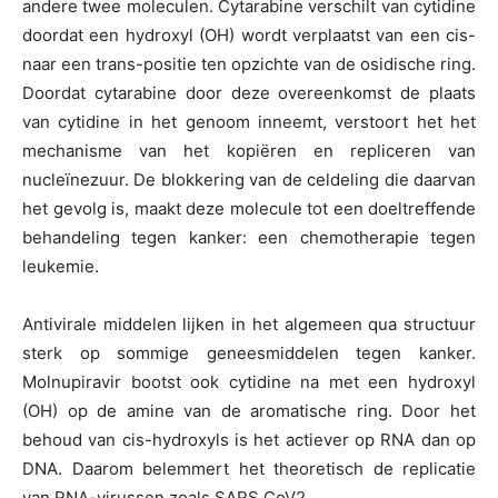
andere twee moleculen. Cytarabine verschilt van cytidine
doordat een hydroxyl (OH) wordt verplaatst van een cis-
naar een trans-positie ten opzichte van de osidische ring.
Doordat cytarabine door deze overeenkomst de plaats
van cytidine in het genoom inneemt, verstoort het het
mechanisme van het kopiëren en repliceren van
nucleïnezuur. De blokkering van de celdeling die daarvan
het gevolg is, maakt deze molecule tot een doeltreffende
behandeling tegen kanker: een chemotherapie tegen
leukemie.
Antivirale middelen lijken in het algemeen qua structuur
sterk op sommige geneesmiddelen tegen kanker.
Molnupiravir bootst ook cytidine na met een hydroxyl
(OH) op de amine van de aromatische ring. Door het
behoud van cis-hydroxyls is het actiever op RNA dan op
DNA. Daarom belemmert het theoretisch de replicatie
van RNA-virussen zoals SARS CoV2.