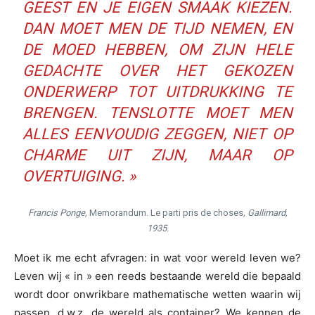
GEEST EN JE EIGEN SMAAK KIEZEN.
DAN MOET MEN DE TIJD NEMEN, EN
DE MOED HEBBEN, OM ZIJN HELE
GEDACHTE OVER HET GEKOZEN
ONDERWERP TOT UITDRUKKING TE
BRENGEN. TENSLOTTE MOET MEN
ALLES EENVOUDIG ZEGGEN, NIET OP
CHARME UIT ZIJN, MAAR OP
OVERTUIGING. »
Francis Ponge,
Memorandum. Le parti pris de choses
, Gallimard,
1935
.
Moet ik me echt afvragen: in wat voor wereld leven we?
Leven wij « in » een reeds bestaande wereld die bepaald
wordt door onwrikbare mathematische wetten waarin wij
passen, d.w.z. de wereld als container? We kennen de