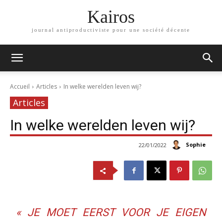
Kairos
journal antiproductiviste pour une société décente
Accueil
Articles
In welke werelden leven wij?
Articles
In welke werelden leven wij?
Sophie
22/01/2022
« JE MOET EERST VOOR JE EIGEN