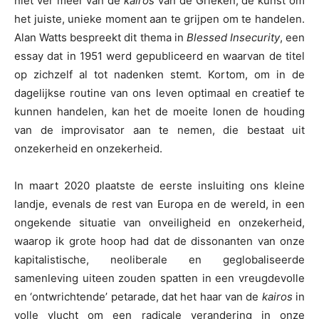
niet ver meer van de
kairos
van de Grieken, de kunst om
het juiste, unieke moment aan te grijpen om te handelen.
Alan Watts bespreekt dit thema in
Blessed Insecurity
, een
essay dat in 1951 werd gepubliceerd en waarvan de titel
op zichzelf al tot nadenken stemt. Kortom, om in de
dagelijkse routine van ons leven optimaal en creatief te
kunnen handelen, kan het de moeite lonen de houding
van de improvisator aan te nemen, die bestaat uit
onzekerheid en onzekerheid.
In maart 2020 plaatste de eerste insluiting ons kleine
landje, evenals de rest van Europa en de wereld, in een
ongekende situatie van onveiligheid en onzekerheid,
waarop ik grote hoop had dat de dissonanten van onze
kapitalistische, neoliberale en geglobaliseerde
samenleving uiteen zouden spatten in een vreugdevolle
en ‘ontwrichtende’ petarade, dat het haar van de
kairos
in
volle vlucht om een radicale verandering in onze