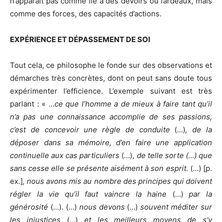
n’apparaît pas comme lié à des devoirs ou fardeaux, mais
comme des forces, des capacités d’actions.
EXPÉRIENCE ET DÉPASSEMENT DE SOI
Tout cela, ce philosophe le fonde sur des observations et
démarches très concrètes, dont on peut sans doute tous
expérimenter l’efficience. L’exemple suivant est très
parlant : « …
ce que l’homme a de mieux à faire tant qu’il
n’a pas une connaissance accomplie de ses passions,
c’est de concevoir une règle de conduite
(…)
, de la
déposer dans sa mémoire, d’en faire une application
continuelle aux cas particuliers
(…),
de telle sorte (…) que
sans cesse elle se présente aisément à son esprit.
(…) [p.
ex.]
, nous avons mis au nombre des principes qui doivent
régler la vie qu’il faut vaincre la haine
(…)
par la
générosité
(…). (…)
nous devons
(…)
souvent méditer sur
les injustices
(…)
et les meilleurs moyens de s’y