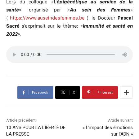
Lors du colloque «
L’épigénétique au service de la
santé
», organisé par «
Au sein des Femmes
»
(
https://www.auseindesfemmes.be
), le Docteur
Pascal
Sacré
s’exprimait sur le thème: «
Immunité et santé en
2022
».
Facebook
X
Pinterest
Article précédent
Article suivant
10 ANS POUR LA LIBERTÉ DE
« L’impact des émotions
LA PRESSE
sur l’ADN »