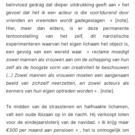
beïnvloed gedrag dat dieper uitdrukking geeft aan
« het
gevoel dat het ik een acteur is die voortdurend door
vrienden en vreemden wordt gadegeslagen
» [note].
Hier, meer dan elders, is er deze permanente
tentoonstelling van het zelf, dit narcistische
experimenteren waarvan het eigen lichaam het object is,
een gevolg van een wereld waar »
reclame moedigt
zowel mannen als vrouwen aan om de schepping van hun
zelf als de hoogste vorm van creativiteit te beschouwen
(…) Zowel mannen als vrouwen moeten een aangenaam
beeld van zichzelf neerzetten, en zowel acteurs als
kenners van hun eigen optreden worden
« . [note].
Te midden van de strasstenen en halfnaakte lichamen,
valt een oude Ibizaan op in de nacht. Hij verkoopt loten
voor de eindejaarsloterij van de navidad.
« Ik krijg maar
€300 per maand aan pensioen
« , het is onmogelijk om