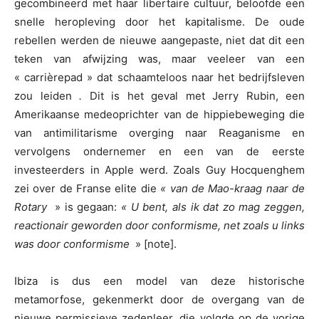
gecombineerd met haar libertaire cultuur, beloofde een
snelle heropleving door het kapitalisme. De oude
rebellen werden de nieuwe aangepaste, niet dat dit een
teken van afwijzing was, maar veeleer van een
« carrièrepad » dat schaamteloos naar het bedrijfsleven
zou leiden
.
Dit is het geval met Jerry Rubin, een
Amerikaanse medeoprichter van de hippiebeweging die
van antimilitarisme overging naar Reaganisme en
vervolgens ondernemer en een van de eerste
investeerders in Apple werd. Zoals Guy Hocquenghem
zei over de Franse elite die
« van de Mao-kraag naar de
Rotary
» is gegaan:
« U bent, als ik dat zo mag zeggen,
reactionair geworden door conformisme, net zoals u links
was door conformisme
» [note].
Ibiza is dus een model van deze historische
metamorfose, gekenmerkt door de overgang van de
nieuwe permissieve zedenleer, die volgde op de vorige