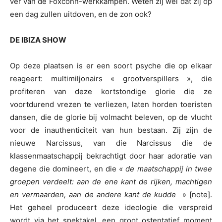
ver van de Foxconn-werkkampen. Weten zij wel dat zij op
een dag zullen uitdoven, en de zon ook?
DE IBIZA SHOW
Op deze plaatsen is er een soort psyche die op elkaar
reageert: multimiljonairs « grootverspillers », die
profiteren van deze kortstondige glorie die ze
voortdurend vrezen te verliezen, laten horden toeristen
dansen, die de glorie bij volmacht beleven, op de vlucht
voor de inauthenticiteit van hun bestaan. Zij zijn de
nieuwe Narcissus, van die Narcissus die de
klassenmaatschappij bekrachtigt door haar adoratie van
degene die domineert, en die
« de maatschappij in twee
groepen verdeelt: aan de ene kant de rijken, machtigen
en vermaarden, aan de andere kant de kudde
» [note].
Het geheel produceert deze ideologie die verspreid
wordt via het spektakel, een groot ostentatief moment