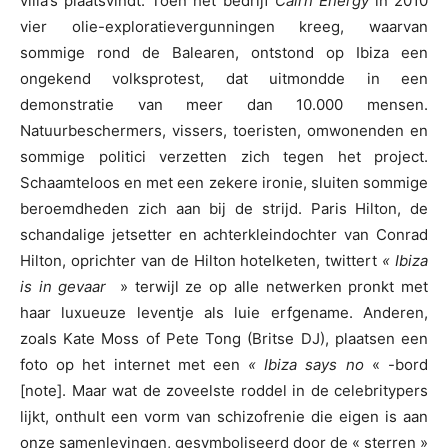
villa’s plaatsvindt. Toen het bedrijf
Cairn Energy
in 2010
vier olie-exploratievergunningen kreeg, waarvan
sommige rond de Balearen, ontstond op Ibiza een
ongekend volksprotest, dat uitmondde in een
demonstratie van meer dan 10.000 mensen.
Natuurbeschermers, vissers, toeristen, omwonenden en
sommige politici verzetten zich tegen het project.
Schaamteloos en met een zekere ironie, sluiten sommige
beroemdheden zich aan bij de strijd. Paris Hilton, de
schandalige jetsetter en achterkleindochter van Conrad
Hilton, oprichter van de Hilton hotelketen, twittert
« Ibiza
is in gevaar
» terwijl ze op alle netwerken pronkt met
haar luxueuze leventje als luie erfgename. Anderen,
zoals Kate Moss of Pete Tong (Britse DJ), plaatsen een
foto op het internet met een
« Ibiza says no
« -bord
[note]. Maar wat de zoveelste roddel in de celebritypers
lijkt, onthult een vorm van schizofrenie die eigen is aan
onze samenlevingen, gesymboliseerd door de « sterren »