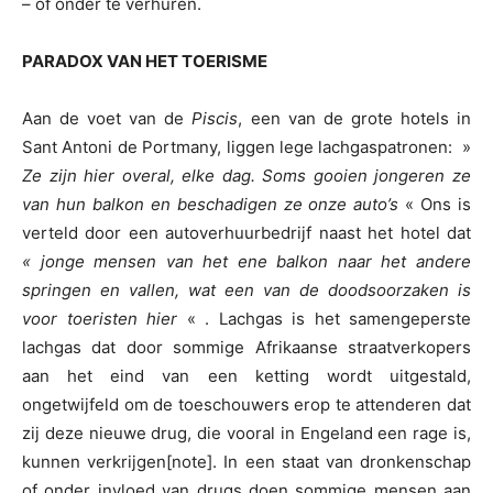
– of onder te verhuren.
PARADOX VAN HET TOERISME
Aan de voet van de
Piscis
, een van de grote hotels in
Sant Antoni de Portmany, liggen lege lachgaspatronen: »
Ze zijn hier overal, elke dag. Soms gooien jongeren ze
van hun balkon en beschadigen ze onze auto’s
« Ons is
verteld door een autoverhuurbedrijf naast het hotel dat
« jonge mensen van het ene balkon naar het andere
springen en vallen, wat een van de doodsoorzaken is
voor toeristen hier
« . Lachgas is het samengeperste
lachgas dat door sommige Afrikaanse straatverkopers
aan het eind van een ketting wordt uitgestald,
ongetwijfeld om de toeschouwers erop te attenderen dat
zij deze nieuwe drug, die vooral in Engeland een rage is,
kunnen verkrijgen[note]. In een staat van dronkenschap
of onder invloed van drugs doen sommige mensen aan