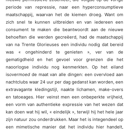
periode van repressie, naar een hyperconsumptieve
maatschappij, waarvan het de kiemen droeg. Want om
zich snel te kunnen uitbreiden en van iedereen een
consument te maken die beantwoordt aan de nieuwe
behoeften die werden gecreëerd, had de maatschappij
van na Trente Glorieuses een individu nodig dat bereid
was « ongehinderd te genieten », ver van de
gematigdheid en het gevoel voor grenzen die het
naoorlogse individu nog kenmerkten. Op het eiland
is
overmoed
de maat van alle dingen: een overvloed aan
nachtclubs waar 24 uur per dag gedanst kan worden, een
extravagante kledingstijl, naakte lichamen, make-overs
en tatoeages. Hier veinst men een onbeperkte vrijheid,
een vorm van authentieke expressie van het wezen dat
kan doen wat hij wil, « eindelijk », terwijl hij het hele jaar
zijn natuur zou onderdrukken. Maar het is integendeel op
een mimetische manier dat het individu hier handelt,