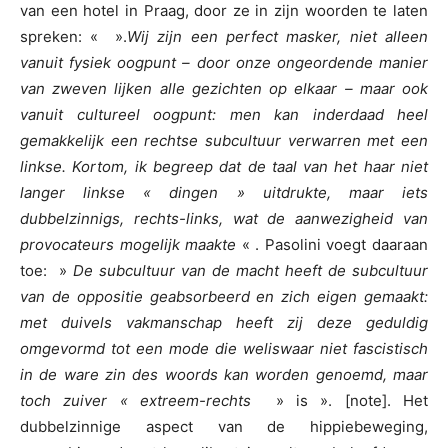
van een hotel in Praag, door ze in zijn woorden te laten
spreken: « ».
Wij zijn een perfect masker, niet alleen
vanuit fysiek oogpunt – door onze ongeordende manier
van zweven lijken alle gezichten op elkaar – maar ook
vanuit cultureel oogpunt: men kan inderdaad heel
gemakkelijk een rechtse subcultuur verwarren met een
linkse. Kortom, ik begreep dat de taal van het haar niet
langer linkse « dingen » uitdrukte, maar iets
dubbelzinnigs, rechts-links, wat de aanwezigheid van
provocateurs mogelijk maakte
« . Pasolini voegt daaraan
toe: »
De subcultuur van de macht heeft de subcultuur
van de oppositie geabsorbeerd en zich eigen gemaakt:
met duivels vakmanschap heeft zij deze geduldig
omgevormd tot een mode die weliswaar niet fascistisch
in de ware zin des woords kan worden genoemd, maar
toch zuiver « extreem-rechts
» is ». [note]. Het
dubbelzinnige aspect van de hippiebeweging,