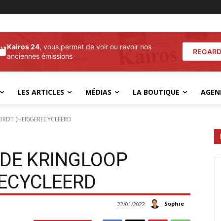
Kairos 24
, vous permet de voir ou revoir nos
REGARD
anciennes émissions
LES ARTICLES
MÉDIAS
LA BOUTIQUE
AGEN
ORDT (HER)GERECYCLEERD
 DE KRINGLOOP
ECYCLEERD
Sophie
22/01/2022