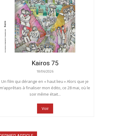
Kairos 75
18/06/2026
Un film qui dérange en « haut lieu » Alors que je
m’apprêtais à finaliser mon édito, ce 28 mai, où le
soir même était...
Voir