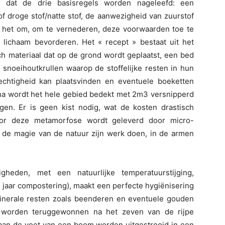
 dat de drie basisregels worden nageleefd: een
of droge stof/natte stof, de aanwezigheid van zuurstof
aat het om, om te vernederen, deze voorwaarden toe te
 lichaam bevorderen. Het « recept » bestaat uit het
 materiaal dat op de grond wordt geplaatst, een bed
 snoeihoutkrullen waarop de stoffelijke resten in hun
echtigheid kan plaatsvinden en eventuele boeketten
rna wordt het hele gebied bedekt met 2m3 versnipperd
en. Er is geen kist nodig, wat de kosten drastisch
oor deze metamorfose wordt geleverd door micro-
 de magie van de natuur zijn werk doen, in de armen
gheden, met een natuurlijke temperatuurstijging,
 jaar compostering), maakt een perfecte hygiënisering
 Minerale resten zoals beenderen en eventuele gouden
n worden teruggewonnen na het zeven van de rijpe
an de voet van een boom worden uitgestrooid in een