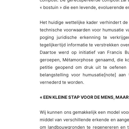
« bostuin » die een levende, evoluerende e
Het huidige wettelijke kader verhindert de 
technische voorwaarden voor humusatie va
poging juridische erkenning te verkrij
tegelijkertijd informatie te verstrekken o
Daartoe werd op initiatief van Francis B
geroepen, Métamorphose genaamd, die kon
petitie geopend om druk uit te oefenen
belangstelling voor humusatie[note] aan
vernederd te worden.
« EEN KLEINE STAP VOOR DE MENS, MAAR
Wij kunnen ons gemakkelijk een model voor
middel van verschillende erkende en aang
om landbouwgronden te regenereren en t