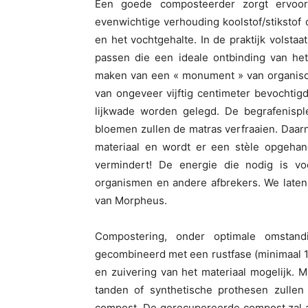
Een goede composteerder zorgt ervoor
evenwichtige verhouding koolstof/stikstof 
en het vochtgehalte. In de praktijk volst
passen die een ideale ontbinding van het
maken van een « monument » van organisch
van ongeveer vijftig centimeter bevochtigd
lijkwade worden gelegd. De begrafenispl
bloemen zullen de matras verfraaien. Daa
materiaal en wordt er een stèle opgehang
vermindert! De energie die nodig is v
organismen en andere afbrekers. We laten
van Morpheus.
Compostering, onder optimale omstandi
gecombineerd met een rustfase (minimaal 1
en zuivering van het materiaal mogelijk.
tanden of synthetische prothesen zulle
compost. De gerecupereerde compost zal a