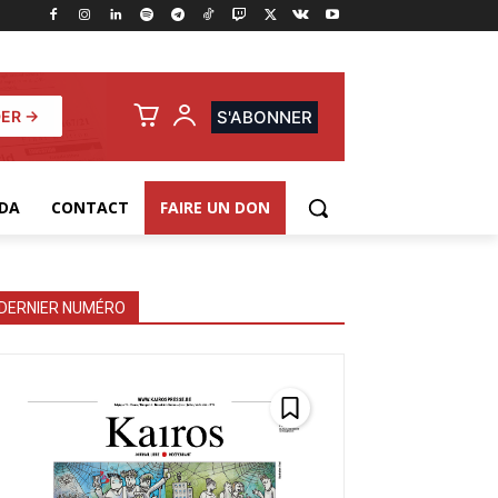
ER →
S'ABONNER
DA
CONTACT
FAIRE UN DON
DERNIER NUMÉRO