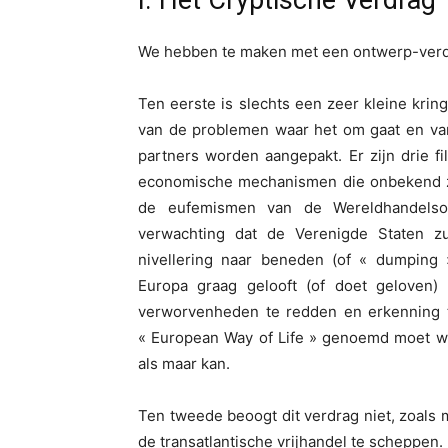
I. Het Cryptische Verdrag
We hebben te maken met een ontwerp-verdra
Ten eerste is slechts een zeer kleine kri
van de problemen waar het om gaat en van
partners worden aangepakt. Er zijn drie fil
economische mechanismen die onbekend zij
de eufemismen van de Wereldhandelsorga
verwachting dat de Verenigde Staten zu
nivellering naar beneden (of « dumping »
Europa graag gelooft (of doet geloven) 
verworvenheden te redden en erkenning te
« European Way of Life » genoemd moet word
als maar kan.
Ten tweede beoogt dit verdrag niet, zoal
de transatlantische vrijhandel te scheppen. 