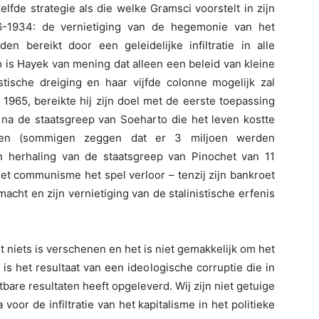
lfde strategie als die welke Gramsci voorstelt in zijn
6-1934: de vernietiging van de hegemonie van het
den bereikt door een geleidelijke infiltratie in alle
zo is Hayek van mening dat alleen een beleid van kleine
ische dreiging en haar vijfde colonne mogelijk zal
 1965, bereikte hij zijn doel met de eerste toepassing
 na de staatsgreep van Soeharto die het leven kostte
en (sommigen zeggen dat er 3 miljoen werden
n herhaling van de staatsgreep van Pinochet van 11
et communisme het spel verloor – tenzij zijn bankroet
cht en zijn vernietiging van de stalinistische erfenis
 niets is verschenen en het is niet gemakkelijk om het
 is het resultaat van een ideologische corruptie die in
bare resultaten heeft opgeleverd. Wij zijn niet getuige
or de infiltratie van het kapitalisme in het politieke