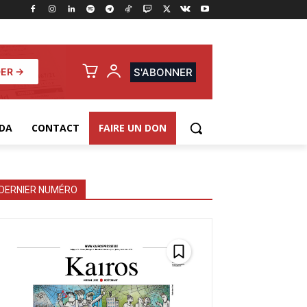
ER →
S'ABONNER
DA
CONTACT
FAIRE UN DON
DERNIER NUMÉRO