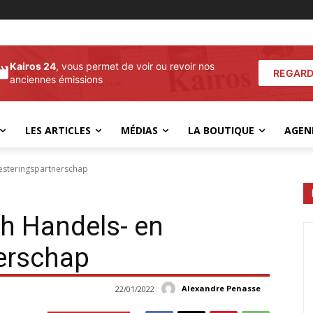
Kairos 24
, vous permet de voir ou revoir nos
REGARD
anciennes émissions
LES ARTICLES
MÉDIAS
LA BOUTIQUE
AGEN
vesteringspartnerschap
ch Handels- en
nerschap
Alexandre Penasse
22/01/2022