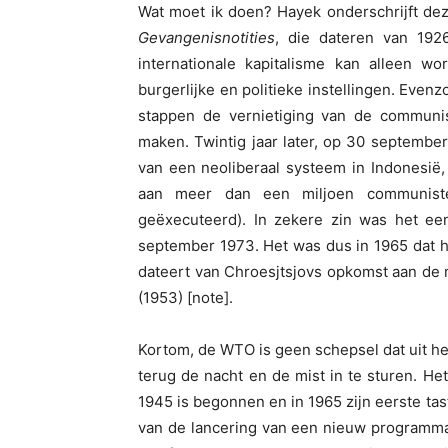
Wat moet ik doen? Hayek onderschrijft deze
Gevangenisnotities
, die dateren van 192
internationale kapitalisme kan alleen wor
burgerlijke en politieke instellingen. Even
stappen de vernietiging van de communist
maken. Twintig jaar later, op 30 september
van een neoliberaal systeem in Indonesië,
aan meer dan een miljoen communist
geëxecuteerd). In zekere zin was het ee
september 1973. Het was dus in 1965 dat h
dateert van Chroesjtsjovs opkomst aan de ma
(1953) [note].
Kortom, de WTO is geen schepsel dat uit het
terug de nacht en de mist in te sturen. Het
1945 is begonnen en in 1965 zijn eerste tast
van de lancering van een nieuw programma vo