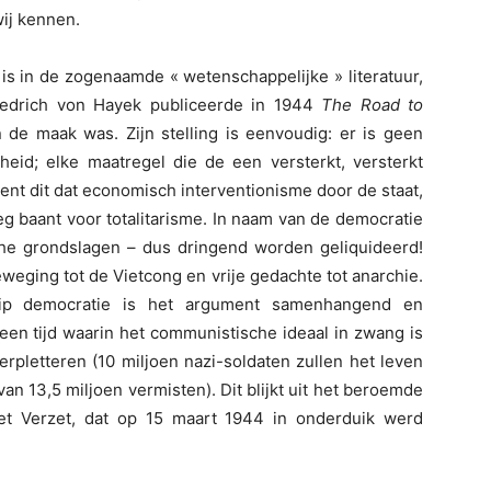
wij kennen.
 is in de zogenaamde « wetenschappelijke » literatuur,
iedrich von Hayek publiceerde in 1944
The Road to
n de maak was. Zijn stelling is eenvoudig: er is geen
jheid; elke maatregel die de een versterkt, versterkt
ent dit dat economisch interventionisme door de staat,
g baant voor totalitarisme. In naam van de democratie
che grondslagen – dus dringend worden geliquideerd!
eweging tot de Vietcong en vrije gedachte tot anarchie.
rip democratie is het argument samenhangend en
een tijd waarin het communistische ideaal in zwang is
verpletteren (10 miljoen nazi-soldaten zullen het leven
an 13,5 miljoen vermisten). Dit blijkt uit het beroemde
t Verzet, dat op 15 maart 1944 in onderduik werd