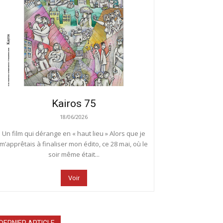
Kairos 75
18/06/2026
Un film qui dérange en « haut lieu » Alors que je
m’apprêtais à finaliser mon édito, ce 28 mai, où le
soir même était...
Voir