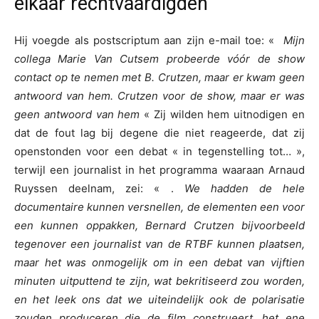
elkaar rechtvaardigden
Hij voegde als postscriptum aan zijn e-mail toe: «
Mijn
collega Marie Van Cutsem probeerde vóór de show
contact op te nemen met B. Crutzen, maar er kwam geen
antwoord van hem. Crutzen voor de show, maar er was
geen antwoord van hem
« Zij wilden hem uitnodigen en
dat de fout lag bij degene die niet reageerde, dat zij
openstonden voor een debat « in tegenstelling tot… »,
terwijl een journalist in het programma waaraan Arnaud
Ruyssen deelnam, zei: « .
We hadden de hele
documentaire kunnen versnellen, de elementen een voor
een kunnen oppakken, Bernard Crutzen bijvoorbeeld
tegenover een journalist van de RTBF kunnen plaatsen,
maar het was onmogelijk om in een debat van vijftien
minuten uitputtend te zijn, wat bekritiseerd zou worden,
en het leek ons dat we uiteindelijk ook de polarisatie
zouden produceren die de film construeert, het ene