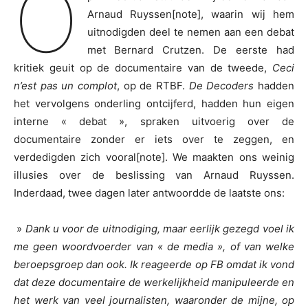
O
Arnaud Ruyssen[note], waarin wij hem
uitnodigden deel te nemen aan een debat
met Bernard Crutzen. De eerste had
kritiek geuit op de documentaire van de tweede,
Ceci
n’est pas un complot
, op de RTBF.
De Decoders
hadden
het vervolgens onderling ontcijferd, hadden hun eigen
interne « debat », spraken uitvoerig over de
documentaire zonder er iets over te zeggen, en
verdedigden zich vooral[note]. We maakten ons weinig
illusies over de beslissing van Arnaud Ruyssen.
Inderdaad, twee dagen later antwoordde de laatste ons:
»
Dank u voor de uitnodiging, maar eerlijk gezegd voel ik
me geen woordvoerder van « de media », of van welke
beroepsgroep dan ook. Ik reageerde op FB omdat ik vond
dat deze documentaire de werkelijkheid manipuleerde en
het werk van veel journalisten, waaronder de mijne, op