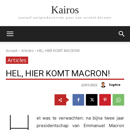
Kairos
journal antiproductiviste pour une société décente
Accueil
Articles
HEL, HIER KOMT MACRON!
Articles
HEL, HIER KOMT MACRON!
Sophie
22/01/2022
H
et was te verwachten: na bijna twee jaar
presidentschap van Emmanuel Macron