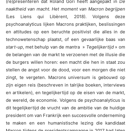
(re)presenteren dat Roland Gori heeft aangepakt in
De
naaktheid van macht. Het moment van Macron begrijpen
(Les Liens qui Libèrent, 2018). Volgens deze
psychoanalyticus lijken Macrons praktijken, beslissingen
en attitudes op een beruchte positivist die alles in de
technowetenschap plaatst, of een gevaarlijke baas van
start-up
, met behulp van de mantra »
Tegelijkertijd
» om
de belangen van de markt te verzoenen met de illusie die
de burgers willen horen: een macht die hen in staat zou
stellen de angst voor de dood, voor een morgen die niet
zingt, te vergeten. Macrons universum is gebouwd op
zijn eigen reis (beschreven in talrijke boeken, interviews
en artikelen), en tegelijkertijd op de eisen van de markt,
de wereld, de economie. Volgens de psychoanalyticus is
dit tegelijkertijd de vrucht van de ambitie van de huidige
president om van Frankrijk een succesvolle onderneming
te maken en een humanistische lezing die kandidaat
Macron tijdens de presidentscampagne in 2017 had laten