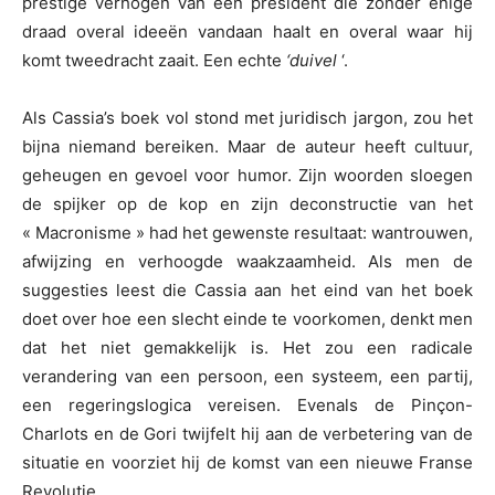
prestige verhogen van een president die zonder enige
draad overal ideeën vandaan haalt en overal waar hij
komt tweedracht zaait. Een echte
‘duivel
‘.
Als Cassia’s boek vol stond met juridisch jargon, zou het
bijna niemand bereiken. Maar de auteur heeft cultuur,
geheugen en gevoel voor humor. Zijn woorden sloegen
de spijker op de kop en zijn deconstructie van het
« Macronisme » had het gewenste resultaat: wantrouwen,
afwijzing en verhoogde waakzaamheid. Als men de
suggesties leest die Cassia aan het eind van het boek
doet over hoe een slecht einde te voorkomen, denkt men
dat het niet gemakkelijk is. Het zou een radicale
verandering van een persoon, een systeem, een partij,
een regeringslogica vereisen. Evenals de Pinçon-
Charlots en de Gori twijfelt hij aan de verbetering van de
situatie en voorziet hij de komst van een nieuwe Franse
Revolutie.