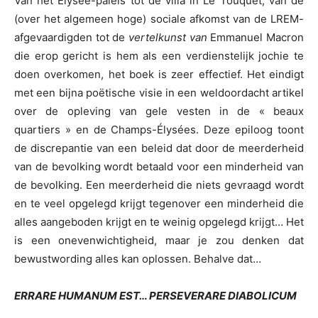
Van het Élysée-paleis tot de villa in Le Touquet, van de
(over het algemeen hoge) sociale afkomst van de LREM-
afgevaardigden tot de
vertelkunst van
Emmanuel Macron
die erop gericht is hem als een verdienstelijk jochie te
doen overkomen, het boek is zeer effectief. Het eindigt
met een bijna poëtische visie in een weldoordacht artikel
over de opleving van gele vesten in de « beaux
quartiers » en de Champs-Élysées. Deze epiloog toont
de discrepantie van een beleid dat door de meerderheid
van de bevolking wordt betaald voor een minderheid van
de bevolking. Een meerderheid die niets gevraagd wordt
en te veel opgelegd krijgt tegenover een minderheid die
alles aangeboden krijgt en te weinig opgelegd krijgt… Het
is een onevenwichtigheid, maar je zou denken dat
bewustwording alles kan oplossen. Behalve dat…
ERRARE HUMANUM EST… PERSEVERARE DIABOLICUM