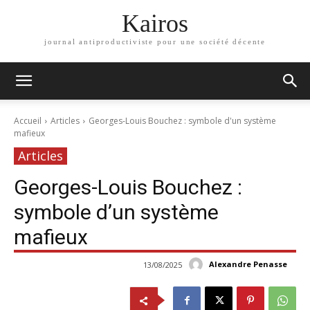
Kairos
journal antiproductiviste pour une société décente
Accueil
Articles
Georges-Louis Bouchez : symbole d'un système
mafieux
Articles
Georges-Louis Bouchez :
symbole d’un système
mafieux
Alexandre Penasse
13/08/2025