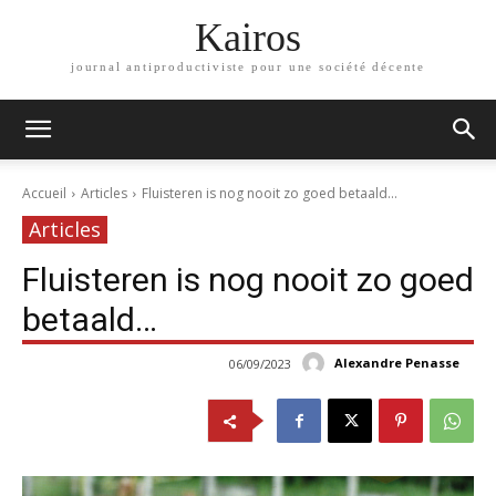
Kairos
journal antiproductiviste pour une société décente
Accueil
Articles
Fluisteren is nog nooit zo goed betaald...
Articles
Fluisteren is nog nooit zo goed
betaald…
Alexandre Penasse
06/09/2023