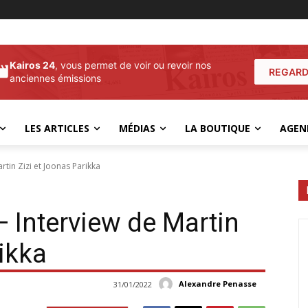
Kairos 24
, vous permet de voir ou revoir nos
REGARD
anciennes émissions
LES ARTICLES
MÉDIAS
LA BOUTIQUE
AGEN
tin Zizi et Joonas Parikka
 Interview de Martin
ikka
Alexandre Penasse
31/01/2022