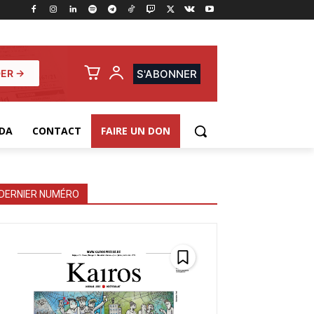
ER →
S'ABONNER
DA
CONTACT
FAIRE UN DON
DERNIER NUMÉRO