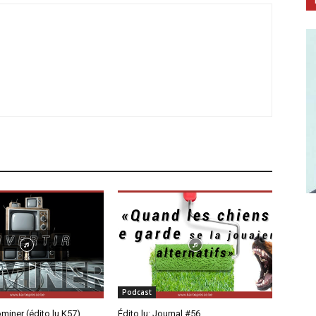
Podcast
ominer (édito lu K57)
Édito lu: Journal #56