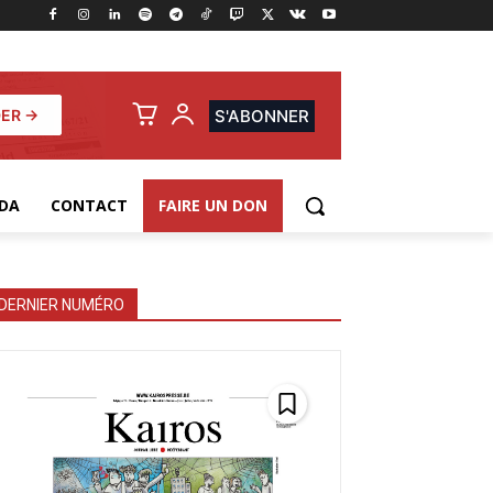
ER →
S'ABONNER
DA
CONTACT
FAIRE UN DON
DERNIER NUMÉRO