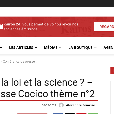
Kairos 24
, vous permet de voir ou revoir nos
REGARD
anciennes émissions
LES ARTICLES
MÉDIAS
LA BOUTIQUE
AGEN
e ? - Conférence de presse...
 la loi et la science ? –
esse Cocico thème n°2
Alexandre Penasse
04/03/2022