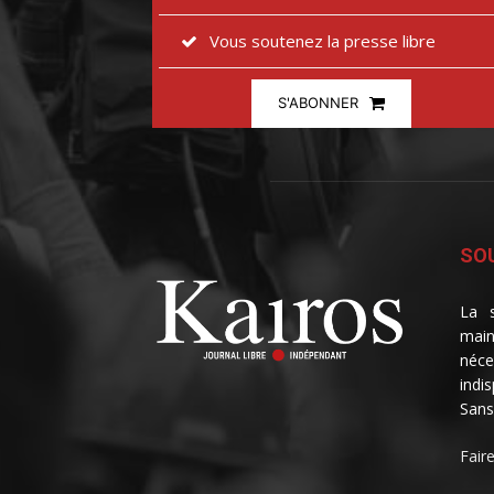
Vous soutenez la presse libre
S'ABONNER
SOU
La s
main
néce
indi
Sans
Fair