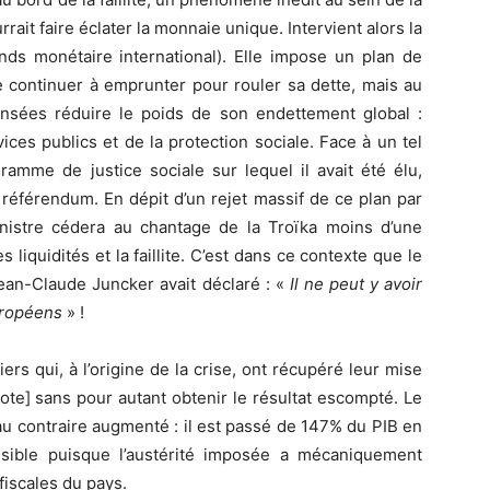
rait faire éclater la monnaie unique. Intervient alors la
s monétaire international). Elle impose un plan de
e continuer à emprunter pour rouler sa dette, mais au
nsées réduire le poids de son endettement global :
vices publics et de la protection sociale. Face à un tel
gramme de justice sociale sur lequel il avait été élu,
 référendum. En dépit d’un rejet massif de ce plan par
nistre cédera au chantage de la Troïka moins d’une
s liquidités et la faillite. C’est dans ce contexte que le
an-Claude Juncker avait déclaré : «
Il ne peut y avoir
européens
» !
ers qui, à l’origine de la crise, ont récupéré leur mise
note] sans pour autant obtenir le résultat escompté. Le
 au contraire augmenté : il est passé de 147% du PIB en
isible puisque l’austérité imposée a mécaniquement
 fiscales du pays.