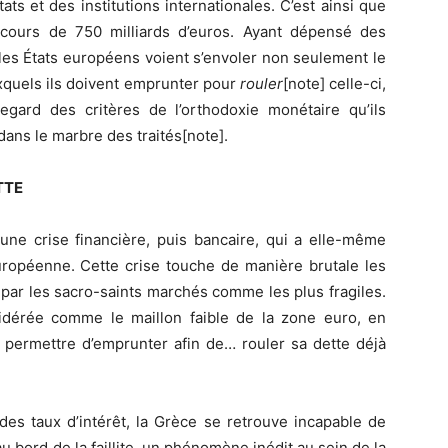
ats et des institutions internationales. C’est ainsi que
cours de 750 milliards d’euros. Ayant dépensé des
 les États européens voient s’envoler non seulement le
uxquels ils doivent emprunter pour
rouler
[note]
celle-ci,
egard des critères de l’orthodoxie monétaire qu’ils
dans le marbre des traités[note].
ETTE
ne crise financière, puis bancaire, qui a elle-même
européenne. Cette crise touche de manière brutale les
 par les sacro-saints marchés comme les plus fragiles.
sidérée comme le maillon faible de la zone euro, en
i permettre d’emprunter afin de… rouler sa dette déjà
 des taux d’intérêt, la Grèce se retrouve incapable de
au bord de la faillite, un phénomène inédit au sein de la