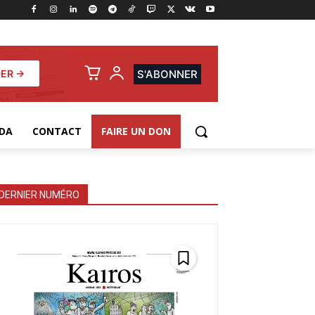
ER →
S'ABONNER
DA
CONTACT
FAIRE UN DON
DERNIER NUMÉRO