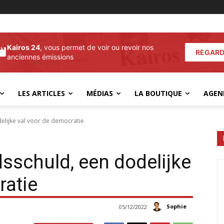
Kairos 24
, vous permet de voir ou revoir nos
REGARD
anciennes émissions
LES ARTICLES
MÉDIAS
LA BOUTIQUE
AGEN
elijke val voor de democratie
sschuld, een dodelijke
ratie
Sophie
05/12/2022