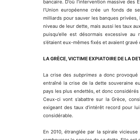
bancaire. D’où l’intervention massive des Ét
l’Union européenne crée un fonds de se
milliards pour sauver les banques privées,
niveau de leur dette, mais aussi les taux a
puisqu’elle est désormais excessive au r
s’étaient eux-mêmes fixés et avaient gravé 
LA GRÈCE, VICTIME EXPIATOIRE DE LA D
La crise des
subprimes
a donc provoqué u
entraîné la crise de la dette souveraine 
pays les plus endettés, et donc considérés
Ceux-ci vont s’abattre sur la Grèce, con
exigeant des taux d’intérêt record pour lu
considérable.
En 2010, étranglée par la spirale vicieuse
rembourser le service de sa dette. Elle est 