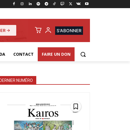
ER →
S'ABONNER
DA
CONTACT
FAIRE UN DON
DERNIER NUMÉRO