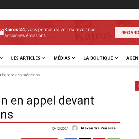
Kairos 24
, vous permet de voir ou revoir nos
REGARD
anciennes émissions
LES ARTICLES
MÉDIAS
LA BOUTIQUE
AGEN
t l'ordre des médecins
in en appel devant
ins
Alexandre Penasse
10/12/2021