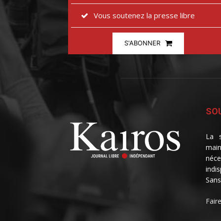
Vous soutenez la presse libre
S'ABONNER
SOU
La s
main
néce
indi
Sans
Fair